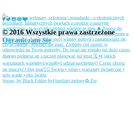
© 2016 Wszystkie prawa zastrzeżone
Ograniczam Się
Spraw, by Black Friday był bardziej zielony♻️ Zer