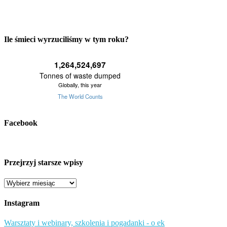
Ile śmieci wyrzuciliśmy w tym roku?
Facebook
Przejrzyj starsze wpisy
Przejrzyj
starsze
wpisy
Instagram
Warsztaty i webinary, szkolenia i pogadanki - o ek