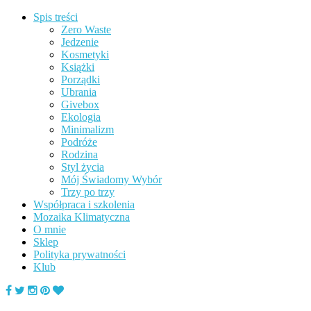
Spis treści
Zero Waste
Jedzenie
Kosmetyki
Książki
Porządki
Ubrania
Givebox
Ekologia
Minimalizm
Podróże
Rodzina
Styl życia
Mój Świadomy Wybór
Trzy po trzy
Współpraca i szkolenia
Mozaika Klimatyczna
O mnie
Sklep
Polityka prywatności
Klub