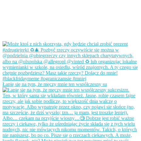
Łapię się na tym, że męczy mnie ten współczesny su