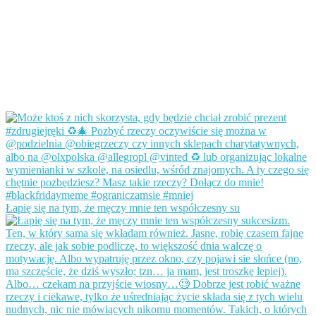
Łapię się na tym, że męczy mnie ten współczesny su