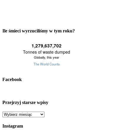
Ile śmieci wyrzuciliśmy w tym roku?
Facebook
Przejrzyj starsze wpisy
Przejrzyj
starsze
wpisy
Instagram