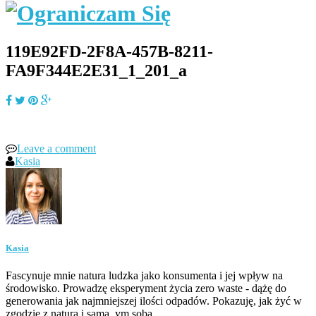
119E92FD-2F8A-457B-8211-
FA9F344E2E31_1_201_a
Leave a comment
Kasia
Kasia
Fascynuje mnie natura ludzka jako konsumenta i jej wpływ na
środowisko. Prowadzę eksperyment życia zero waste - dążę do
generowania jak najmniejszej ilości odpadów. Pokazuję, jak żyć w
zgodzie z naturą i samą_ym sobą.