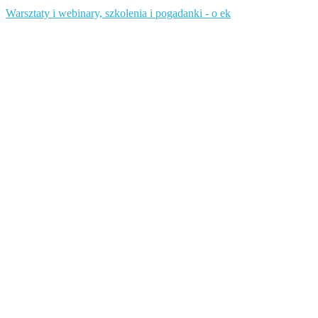
Warsztaty i webinary, szkolenia i pogadanki - o ek