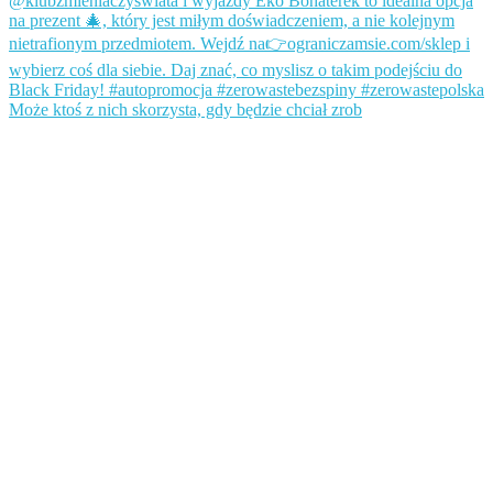
Może ktoś z nich skorzysta, gdy będzie chciał zrob