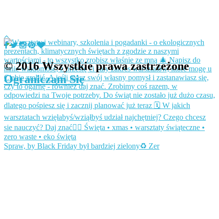
© 2016 Wszystkie prawa zastrzeżone
Ograniczam Się
Spraw, by Black Friday był bardziej zielony♻️ Zer