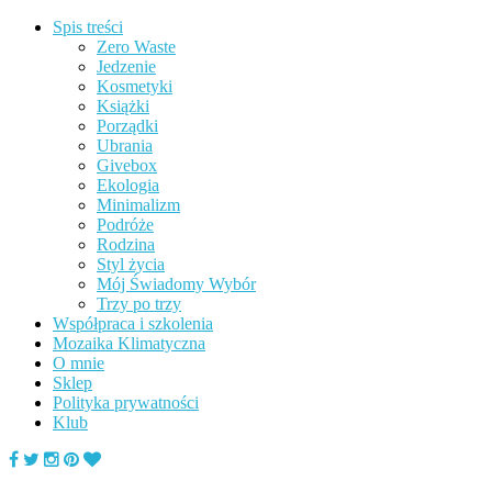
Spis treści
Zero Waste
Jedzenie
Kosmetyki
Książki
Porządki
Ubrania
Givebox
Ekologia
Minimalizm
Podróże
Rodzina
Styl życia
Mój Świadomy Wybór
Trzy po trzy
Współpraca i szkolenia
Mozaika Klimatyczna
O mnie
Sklep
Polityka prywatności
Klub