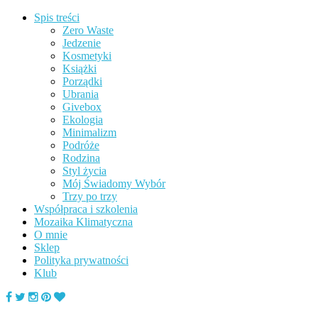
Spis treści
Zero Waste
Jedzenie
Kosmetyki
Książki
Porządki
Ubrania
Givebox
Ekologia
Minimalizm
Podróże
Rodzina
Styl życia
Mój Świadomy Wybór
Trzy po trzy
Współpraca i szkolenia
Mozaika Klimatyczna
O mnie
Sklep
Polityka prywatności
Klub