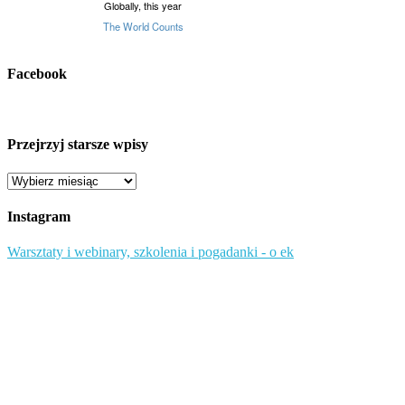
Facebook
Przejrzyj starsze wpisy
Przejrzyj
starsze
wpisy
Instagram
Warsztaty i webinary, szkolenia i pogadanki - o ek