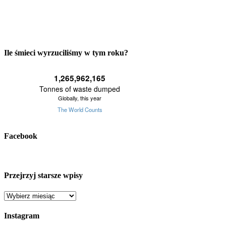
Ile śmieci wyrzuciliśmy w tym roku?
Facebook
Przejrzyj starsze wpisy
Przejrzyj
starsze
wpisy
Instagram