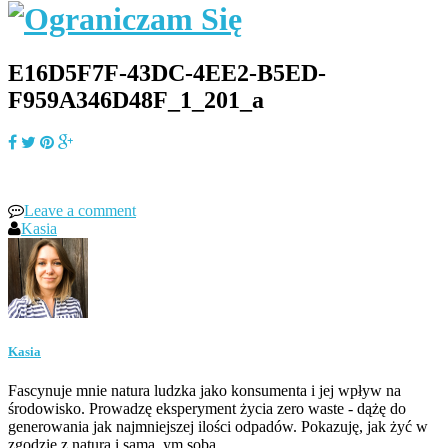
E16D5F7F-43DC-4EE2-B5ED-
F959A346D48F_1_201_a
Leave a comment
Kasia
Kasia
Fascynuje mnie natura ludzka jako konsumenta i jej wpływ na
środowisko. Prowadzę eksperyment życia zero waste - dążę do
generowania jak najmniejszej ilości odpadów. Pokazuję, jak żyć w
zgodzie z naturą i samą_ym sobą.