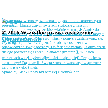
© 2016 Wszystkie prawa zastrzeżone
Ograniczam Się
Spraw, by Black Friday był bardziej zielony♻️ Zer