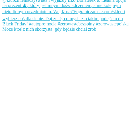
Może ktoś z nich skorzysta, gdy będzie chciał zrob