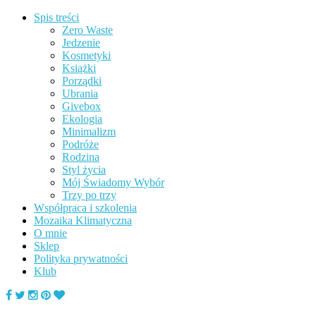
Spis treści
Zero Waste
Jedzenie
Kosmetyki
Książki
Porządki
Ubrania
Givebox
Ekologia
Minimalizm
Podróże
Rodzina
Styl życia
Mój Świadomy Wybór
Trzy po trzy
Współpraca i szkolenia
Mozaika Klimatyczna
O mnie
Sklep
Polityka prywatności
Klub