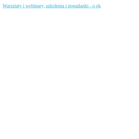
Warsztaty i webinary, szkolenia i pogadanki - o ek