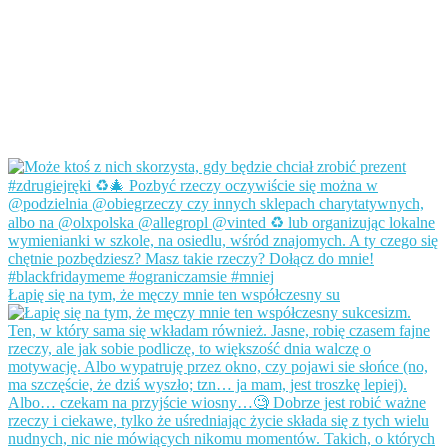
Łapię się na tym, że męczy mnie ten współczesny su