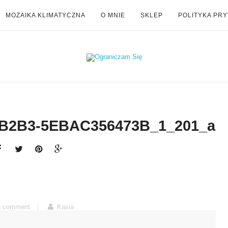
MOZAIKA KLIMATYCZNA
O MNIE
SKLEP
POLITYKA PR
-B2B3-5EBAC356473B_1_201_a
a comment
Kasia