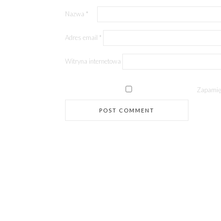
Nazwa
*
Adres email
*
Witryna internetowa
Zapamięt