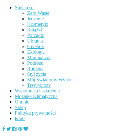
Spis treści
Zero Waste
Jedzenie
Kosmetyki
Książki
Porządki
Ubrania
Givebox
Ekologia
Minimalizm
Podróże
Rodzina
Styl życia
Mój Świadomy Wybór
Trzy po trzy
Współpraca i szkolenia
Mozaika Klimatyczna
O mnie
Sklep
Polityka prywatności
Klub