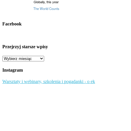
Facebook
Przejrzyj starsze wpisy
Przejrzyj
starsze
wpisy
Instagram
Warsztaty i webinary, szkolenia i pogadanki - o ek