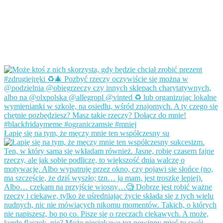
Łapię się na tym, że męczy mnie ten współczesny su