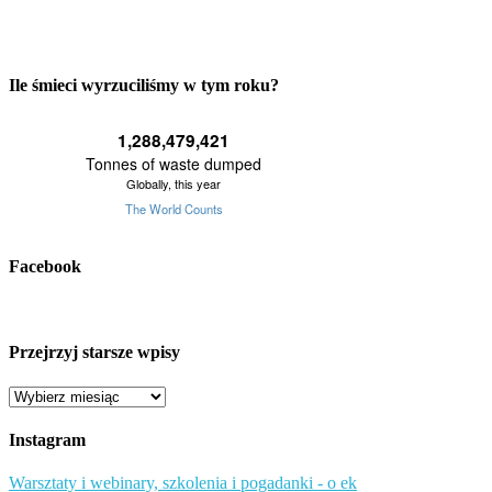
Ile śmieci wyrzuciliśmy w tym roku?
Facebook
Przejrzyj starsze wpisy
Przejrzyj
starsze
wpisy
Instagram
Warsztaty i webinary, szkolenia i pogadanki - o ek