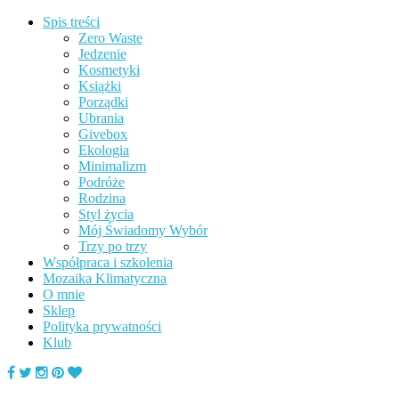
Spis treści
Zero Waste
Jedzenie
Kosmetyki
Książki
Porządki
Ubrania
Givebox
Ekologia
Minimalizm
Podróże
Rodzina
Styl życia
Mój Świadomy Wybór
Trzy po trzy
Współpraca i szkolenia
Mozaika Klimatyczna
O mnie
Sklep
Polityka prywatności
Klub