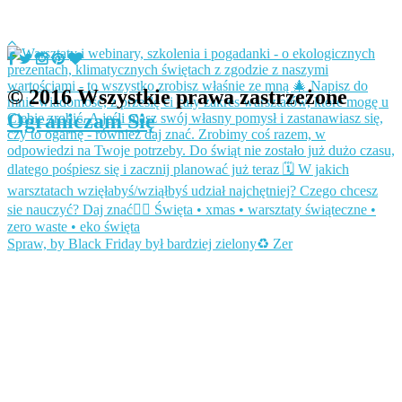
© 2016 Wszystkie prawa zastrzeżone
Ograniczam Się
Spraw, by Black Friday był bardziej zielony♻️ Zer