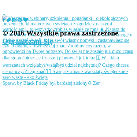
© 2016 Wszystkie prawa zastrzeżone
Ograniczam Się
Spraw, by Black Friday był bardziej zielony♻️ Zer