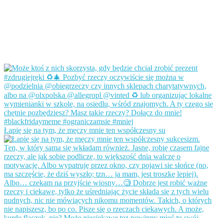
Łapię się na tym, że męczy mnie ten współczesny su