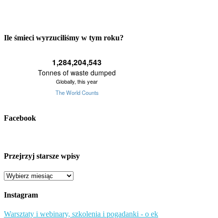
Ile śmieci wyrzuciliśmy w tym roku?
Facebook
Przejrzyj starsze wpisy
Przejrzyj
starsze
wpisy
Instagram
Warsztaty i webinary, szkolenia i pogadanki - o ek