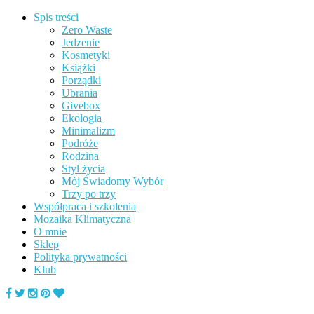
Spis treści
Zero Waste
Jedzenie
Kosmetyki
Książki
Porządki
Ubrania
Givebox
Ekologia
Minimalizm
Podróże
Rodzina
Styl życia
Mój Świadomy Wybór
Trzy po trzy
Współpraca i szkolenia
Mozaika Klimatyczna
O mnie
Sklep
Polityka prywatności
Klub