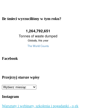
Ile śmieci wyrzuciliśmy w tym roku?
Facebook
Przejrzyj starsze wpisy
Przejrzyj
starsze
wpisy
Instagram
Warsztaty i webinary, szkolenia i pogadanki - o ek