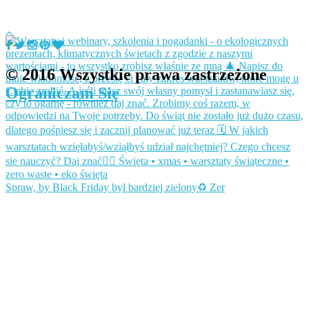
© 2016 Wszystkie prawa zastrzeżone
Ograniczam Się
Spraw, by Black Friday był bardziej zielony♻️ Zer