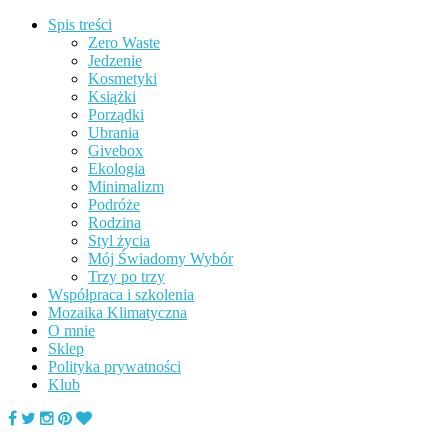
Spis treści
Zero Waste
Jedzenie
Kosmetyki
Książki
Porządki
Ubrania
Givebox
Ekologia
Minimalizm
Podróże
Rodzina
Styl życia
Mój Świadomy Wybór
Trzy po trzy
Współpraca i szkolenia
Mozaika Klimatyczna
O mnie
Sklep
Polityka prywatności
Klub