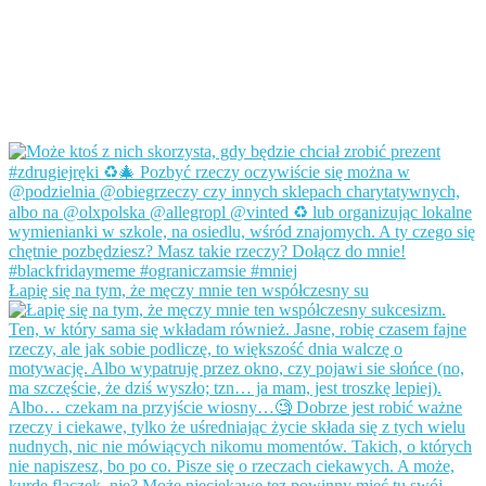
Łapię się na tym, że męczy mnie ten współczesny su