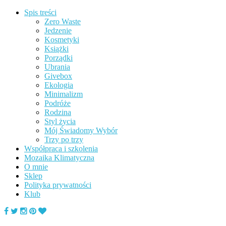
Spis treści
Zero Waste
Jedzenie
Kosmetyki
Książki
Porządki
Ubrania
Givebox
Ekologia
Minimalizm
Podróże
Rodzina
Styl życia
Mój Świadomy Wybór
Trzy po trzy
Współpraca i szkolenia
Mozaika Klimatyczna
O mnie
Sklep
Polityka prywatności
Klub