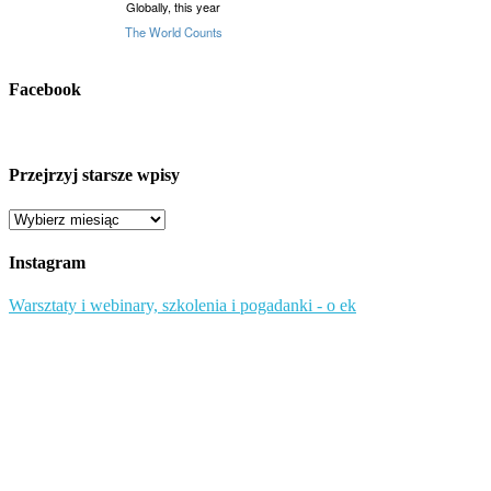
Facebook
Przejrzyj starsze wpisy
Przejrzyj
starsze
wpisy
Instagram
Warsztaty i webinary, szkolenia i pogadanki - o ek