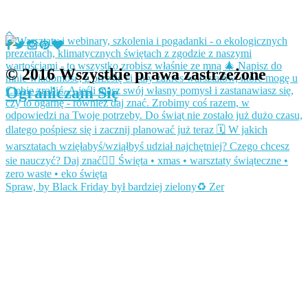
© 2016 Wszystkie prawa zastrzeżone
Ograniczam Się
Spraw, by Black Friday był bardziej zielony♻️ Zer