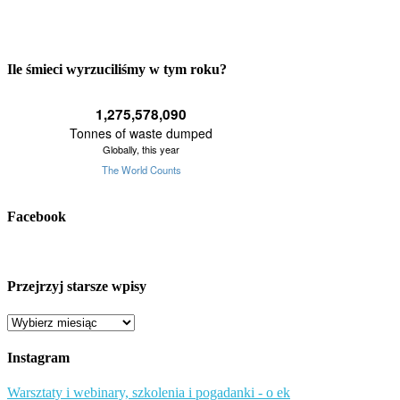
Ile śmieci wyrzuciliśmy w tym roku?
Facebook
Przejrzyj starsze wpisy
Przejrzyj
starsze
wpisy
Instagram
Warsztaty i webinary, szkolenia i pogadanki - o ek