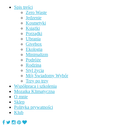
Spis treści
Zero Waste
Jedzenie
Kosmetyki
Książki
Porządki
Ubrania
Givebox
Ekologia
Minimalizm
Podróże
Rodzina
Styl życia
Mój Świadomy Wybór
Trzy po trzy
Współpraca i szkolenia
Mozaika Klimatyczna
O mnie
Sklep
Polityka prywatności
Klub