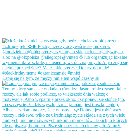
Łapię się na tym, że męczy mnie ten współczesny su