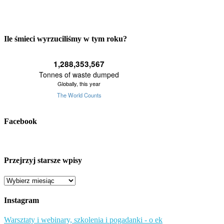
Ile śmieci wyrzuciliśmy w tym roku?
Facebook
Przejrzyj starsze wpisy
Przejrzyj
starsze
wpisy
Instagram
Warsztaty i webinary, szkolenia i pogadanki - o ek