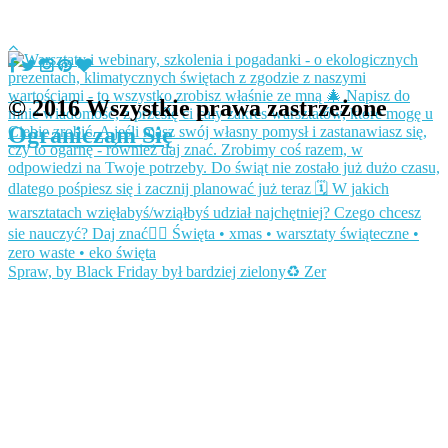
© 2016 Wszystkie prawa zastrzeżone
Ograniczam Się
Spraw, by Black Friday był bardziej zielony♻️ Zer