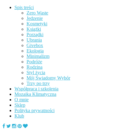
Spis treści
Zero Waste
Jedzenie
Kosmetyki
Książki
Porządki
Ubrania
Givebox
Ekologia
Minimalizm
Podróże
Rodzina
Styl życia
Mój Świadomy Wybór
Trzy po trzy
Współpraca i szkolenia
Mozaika Klimatyczna
O mnie
Sklep
Polityka prywatności
Klub