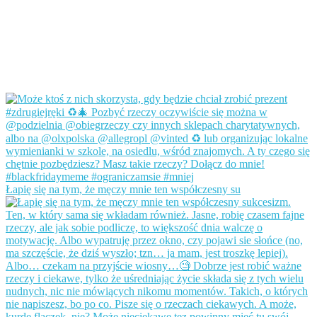
Łapię się na tym, że męczy mnie ten współczesny su