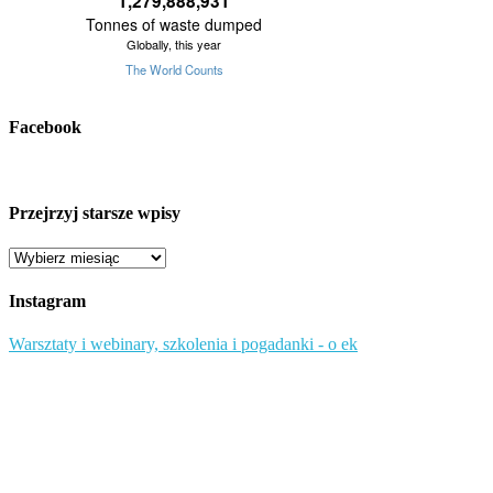
Facebook
Przejrzyj starsze wpisy
Przejrzyj
starsze
wpisy
Instagram
Warsztaty i webinary, szkolenia i pogadanki - o ek