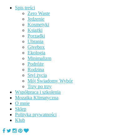
Spis treści
Zero Waste
Jedzenie
Kosmetyki
Książki
Porządki
Ubrania
Givebox
Ekologia
Minimalizm
Podróże
Rodzina
Styl życia
Mój Świadomy Wybór
Trzy po trzy
Współpraca i szkolenia
Mozaika Klimatyczna
O mnie
Sklep
Polityka prywatności
Klub