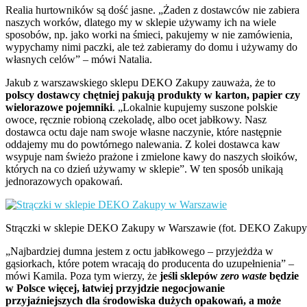
Realia hurtowników są dość jasne. „Żaden z dostawców nie zabiera
naszych worków, dlatego my w sklepie używamy ich na wiele
sposobów, np. jako worki na śmieci, pakujemy w nie zamówienia,
wypychamy nimi paczki, ale też zabieramy do domu i używamy do
własnych celów” – mówi Natalia.
Jakub z warszawskiego sklepu DEKO Zakupy zauważa, że to
polscy dostawcy chętniej pakują produkty w karton, papier czy
wielorazowe pojemniki
. „Lokalnie kupujemy suszone polskie
owoce, ręcznie robioną czekoladę, albo ocet jabłkowy. Nasz
dostawca octu daje nam swoje własne naczynie, które następnie
oddajemy mu do powtórnego nalewania. Z kolei dostawca kaw
wsypuje nam świeżo prażone i zmielone kawy do naszych słoików,
których na co dzień używamy w sklepie”. W ten sposób unikają
jednorazowych opakowań.
Strączki w sklepie DEKO Zakupy w Warszawie (fot. DEKO Zakupy
„Najbardziej dumna jestem z octu jabłkowego – przyjeżdża w
gąsiorkach, które potem wracają do producenta do uzupełnienia” –
mówi Kamila. Poza tym wierzy, że
jeśli sklepów
zero waste
będzie
w Polsce więcej, łatwiej przyjdzie negocjowanie
przyjaźniejszych dla środowiska dużych opakowań, a może