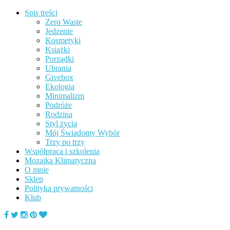
Spis treści
Zero Waste
Jedzenie
Kosmetyki
Książki
Porządki
Ubrania
Givebox
Ekologia
Minimalizm
Podróże
Rodzina
Styl życia
Mój Świadomy Wybór
Trzy po trzy
Współpraca i szkolenia
Mozaika Klimatyczna
O mnie
Sklep
Polityka prywatności
Klub