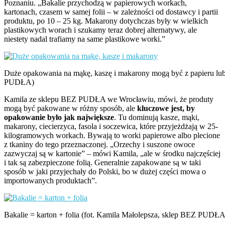
Poznaniu. „Bakalie przychodzą w papierowych workach,
kartonach, czasem w samej folii – w zależności od dostawcy i partii
produktu, po 10 – 25 kg. Makarony dotychczas były w wielkich
plastikowych worach i szukamy teraz dobrej alternatywy, ale
niestety nadal trafiamy na same plastikowe worki.”
Duże opakowania na mąkę, kaszę i makarony mogą być z papieru lub 
PUDŁA)
Kamila ze sklepu BEZ PUDŁA we Wrocławiu, mówi, że produty
mogą być pakowane w różny sposób, ale
kluczowe jest, by
opakowanie było jak największe
. Tu dominują kasze, mąki,
makarony, ciecierzyca, fasola i soczewica, które przyjeżdżają w 25-
kilogramowych workach. Bywają to worki papierowe albo plecione
z tkaniny do tego przeznaczonej. „Orzechy i suszone owoce
zazwyczaj są w kartonie” – mówi Kamila, „ale w środku najczęściej
i tak są zabezpieczone folią. Generalnie zapakowane są w taki
sposób w jaki przyjechały do Polski, bo w dużej części mowa o
importowanych produktach”.
Bakalie = karton + folia (fot. Kamila Małolepsza, sklep BEZ PUDŁA