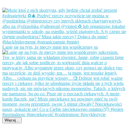
Łapię się na tym, że męczy mnie ten współczesny su
Więcej...