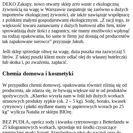
DEKO Zakupy, nowo otwarty sklep
zero waste
z ekologiczną
żywnością na wagę w Warszawie zaopatruje się zarówno u dużych
importerów ekologicznej żywności, ale także nawiązuje współpracę
z polskimi małymi gospodarstwami ekologicznymi. „Z racji tego, że
większość towaru zamawiamy z dużych hurtowni albo firm, które
sprowadzają duże ilości z zagranicy, nie mamy możliwości wpłynąć
na rodzaj opakowania, bo same te firmy już dostają od producentów
tak zapakowane surowce” przyznaje Jakub.
Jeśli sklep sprzedaje oliwę na wagę, duża puszka ma zazwyczaj 5
litrów. Z takiej puszki klient może odlać olej do własnej buteleczki
lub słoika i, po zważeniu, zapłacić.
Chemia domowa i kosmetyki
W przypadku chemii domowej, opakowania również różnią się od
producenta, ale zdarza się, że bywają większe niż te od produktów
spożywczych. „Klareko wysyła nam w folii lub dużych workach
strunowych produkty sypkie (ok. 2 – 5 kg). Sodę, boraks, kwasek
cytrynowy i płatki mydlane mamy w papierowych worach po 25
kg” wylicza Natalia ze sklepu BIOrę.
BEZ PUDŁA, oprócz sody i kwasku cytrynowego z Betterlandu w
25 kilogramowych workach, sprzedaje też środki czyszczące
niemieckiej marki Sonett. Standardowo płyn do naczyń oraz do