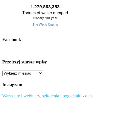
Facebook
Przejrzyj starsze wpisy
Przejrzyj
starsze
wpisy
Instagram
Warsztaty i webinary, szkolenia i pogadanki - o ek