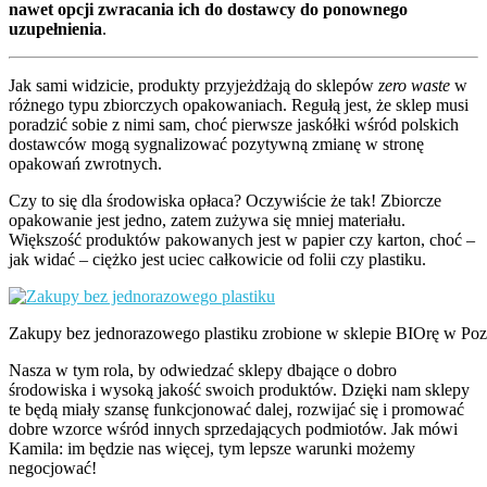
nawet opcji zwracania ich do dostawcy do ponownego
uzupełnienia
.
Jak sami widzicie, produkty przyjeżdżają do sklepów
zero waste
w
różnego typu zbiorczych opakowaniach. Regułą jest, że sklep musi
poradzić sobie z nimi sam, choć pierwsze jaskółki wśród polskich
dostawców mogą sygnalizować pozytywną zmianę w stronę
opakowań zwrotnych.
Czy to się dla środowiska opłaca? Oczywiście że tak! Zbiorcze
opakowanie jest jedno, zatem zużywa się mniej materiału.
Większość produktów pakowanych jest w papier czy karton, choć –
jak widać – ciężko jest uciec całkowicie od folii czy plastiku.
Zakupy bez jednorazowego plastiku zrobione w sklepie BIOrę w Po
Nasza w tym rola, by odwiedzać sklepy dbające o dobro
środowiska i wysoką jakość swoich produktów. Dzięki nam sklepy
te będą miały szansę funkcjonować dalej, rozwijać się i promować
dobre wzorce wśród innych sprzedających podmiotów. Jak mówi
Kamila: im będzie nas więcej, tym lepsze warunki możemy
negocjować!