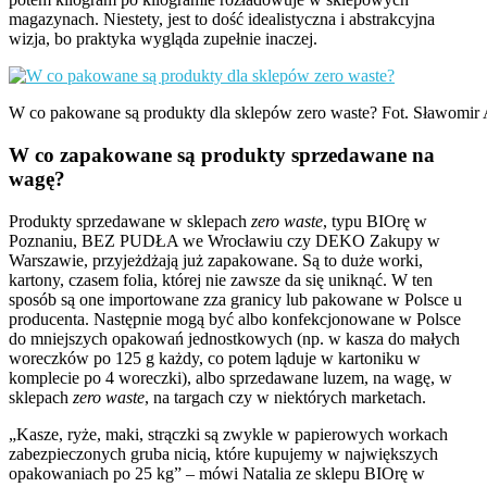
magazynach. Niestety, jest to dość idealistyczna i abstrakcyjna
wizja, bo praktyka wygląda zupełnie inaczej.
W co pakowane są produkty dla sklepów zero waste? Fot. Sławom
W co zapakowane są produkty sprzedawane na
wagę?
Produkty sprzedawane w sklepach
zero waste
, typu BIOrę w
Poznaniu, BEZ PUDŁA we Wrocławiu czy DEKO Zakupy w
Warszawie, przyjeżdżają już zapakowane. Są to duże worki,
kartony, czasem folia, której nie zawsze da się uniknąć. W ten
sposób są one importowane zza granicy lub pakowane w Polsce u
producenta. Następnie mogą być albo konfekcjonowane w Polsce
do mniejszych opakowań jednostkowych (np. w kasza do małych
woreczków po 125 g każdy, co potem ląduje w kartoniku w
komplecie po 4 woreczki), albo sprzedawane luzem, na wagę, w
sklepach
zero waste
, na targach czy w niektórych marketach.
„Kasze, ryże, maki, strączki są zwykle w papierowych workach
zabezpieczonych gruba nicią, które kupujemy w największych
opakowaniach po 25 kg” – mówi Natalia ze sklepu BIOrę w