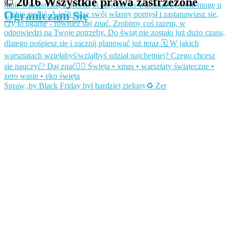
© 2016 Wszystkie prawa zastrzeżone
Ograniczam Się
Spraw, by Black Friday był bardziej zielony♻️ Zer