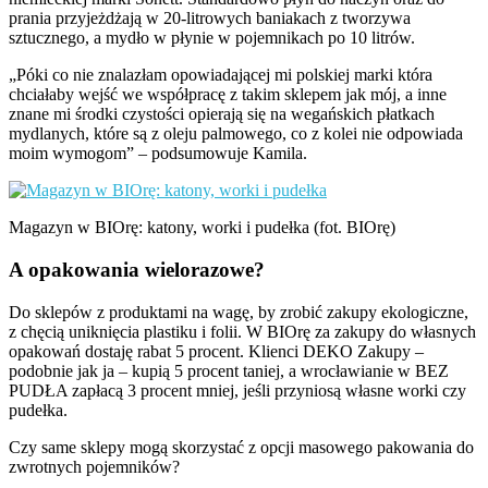
prania przyjeżdżają w 20-litrowych baniakach z tworzywa
sztucznego, a mydło w płynie w pojemnikach po 10 litrów.
„Póki co nie znalazłam opowiadającej mi polskiej marki która
chciałaby wejść we współpracę z takim sklepem jak mój, a inne
znane mi środki czystości opierają się na wegańskich płatkach
mydlanych, które są z oleju palmowego, co z kolei nie odpowiada
moim wymogom” – podsumowuje Kamila.
Magazyn w BIOrę: katony, worki i pudełka (fot. BIOrę)
A opakowania wielorazowe?
Do sklepów z produktami na wagę, by zrobić zakupy ekologiczne,
z chęcią uniknięcia plastiku i folii. W BIOrę za zakupy do własnych
opakowań dostaję rabat 5 procent. Klienci DEKO Zakupy –
podobnie jak ja – kupią 5 procent taniej, a wrocławianie w BEZ
PUDŁA zapłacą 3 procent mniej, jeśli przyniosą własne worki czy
pudełka.
Czy same sklepy mogą skorzystać z opcji masowego pakowania do
zwrotnych pojemników?