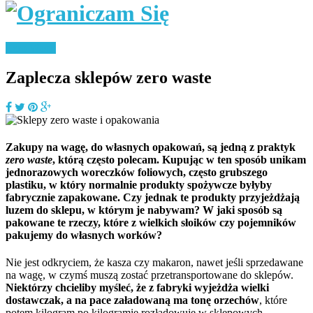
Zero Waste
Zaplecza sklepów zero waste
Zakupy na wagę, do własnych opakowań, są jedną z praktyk
zero waste
, którą często polecam. Kupując w ten sposób unikam
jednorazowych woreczków foliowych, często grubszego
plastiku, w który normalnie produkty spożywcze byłyby
fabrycznie zapakowane. Czy jednak te produkty przyjeżdżają
luzem do sklepu, w którym je nabywam? W jaki sposób są
pakowane te rzeczy, które z wielkich słoików czy pojemników
pakujemy do własnych worków?
Nie jest odkryciem, że kasza czy makaron, nawet jeśli sprzedawane
na wagę, w czymś muszą zostać przetransportowane do sklepów.
Niektórzy chcieliby myśleć, że z fabryki wyjeżdża wielki
dostawczak, a na pace załadowaną ma tonę orzechów
, które
potem kilogram po kilogramie rozładowuje w sklepowych