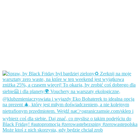
Może ktoś z nich skorzysta, gdy będzie chciał zrob