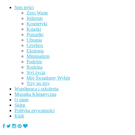
Spis treści
Zero Waste
Jedzenie
Kosmetyki
Książki
Porządki
Ubrania
Givebox
Ekologia
Minimalizm
Podróże
Rodzina
Styl życia
Mój Świadomy Wybór
Trzy po trzy
Współpraca i szkolenia
Mozaika Klimatyczna
O mnie
Sklep
Polityka prywatności
Klub