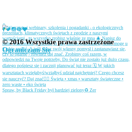
© 2016 Wszystkie prawa zastrzeżone
Ograniczam Się
Spraw, by Black Friday był bardziej zielony♻️ Zer