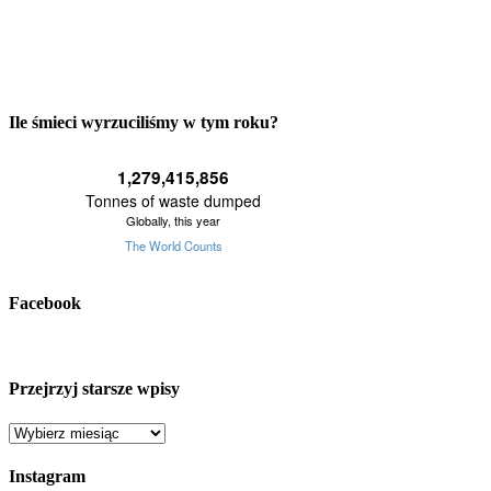
Ile śmieci wyrzuciliśmy w tym roku?
Facebook
Przejrzyj starsze wpisy
Przejrzyj
starsze
wpisy
Instagram