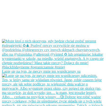
Łapię się na tym, że męczy mnie ten współczesny su