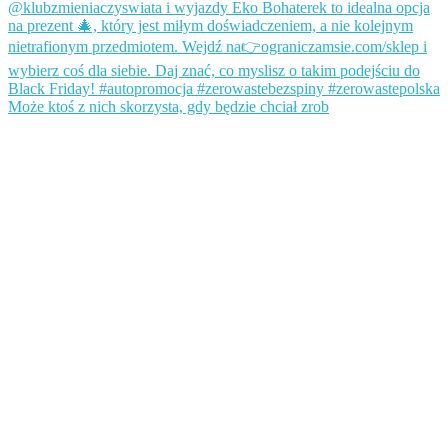
Może ktoś z nich skorzysta, gdy będzie chciał zrob