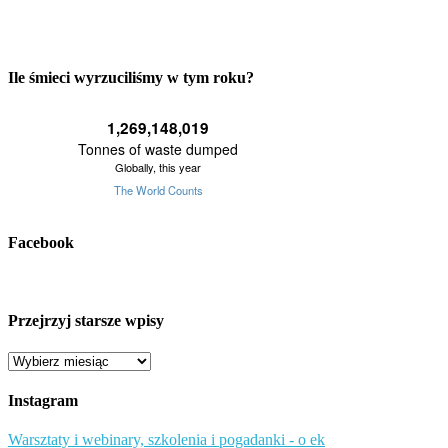
Ile śmieci wyrzuciliśmy w tym roku?
Facebook
Przejrzyj starsze wpisy
Przejrzyj
starsze
wpisy
Instagram
Warsztaty i webinary, szkolenia i pogadanki - o ek