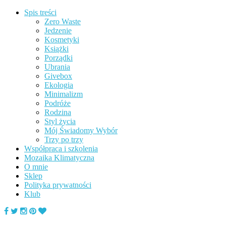
Spis treści
Zero Waste
Jedzenie
Kosmetyki
Książki
Porządki
Ubrania
Givebox
Ekologia
Minimalizm
Podróże
Rodzina
Styl życia
Mój Świadomy Wybór
Trzy po trzy
Współpraca i szkolenia
Mozaika Klimatyczna
O mnie
Sklep
Polityka prywatności
Klub