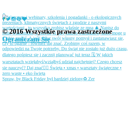
© 2016 Wszystkie prawa zastrzeżone
Ograniczam Się
Spraw, by Black Friday był bardziej zielony♻️ Zer