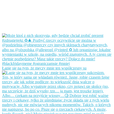
Łapię się na tym, że męczy mnie ten współczesny su