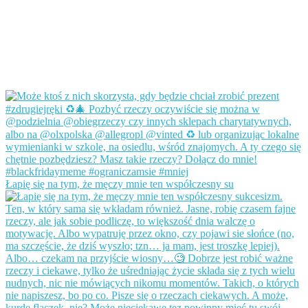
Łapię się na tym, że męczy mnie ten współczesny su