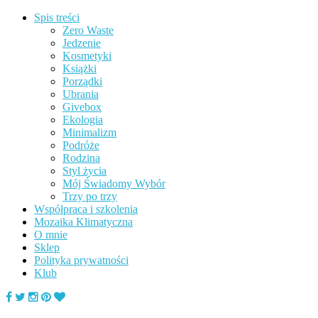
Spis treści
Zero Waste
Jedzenie
Kosmetyki
Książki
Porządki
Ubrania
Givebox
Ekologia
Minimalizm
Podróże
Rodzina
Styl życia
Mój Świadomy Wybór
Trzy po trzy
Współpraca i szkolenia
Mozaika Klimatyczna
O mnie
Sklep
Polityka prywatności
Klub