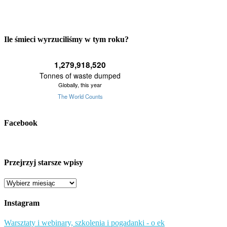
Ile śmieci wyrzuciliśmy w tym roku?
Facebook
Przejrzyj starsze wpisy
Przejrzyj
starsze
wpisy
Instagram
Warsztaty i webinary, szkolenia i pogadanki - o ek