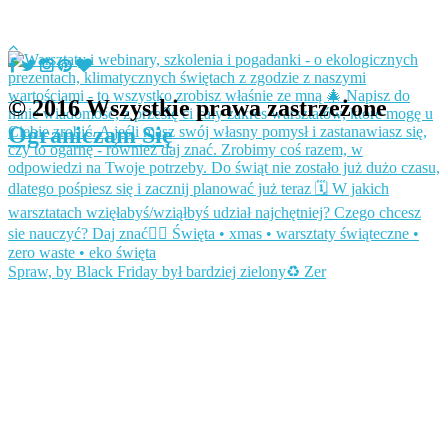
© 2016 Wszystkie prawa zastrzeżone
Ograniczam Się
Spraw, by Black Friday był bardziej zielony♻️ Zer