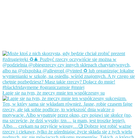
Łapię się na tym, że męczy mnie ten współczesny su