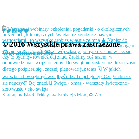
© 2016 Wszystkie prawa zastrzeżone
Ograniczam Się
Spraw, by Black Friday był bardziej zielony♻️ Zer