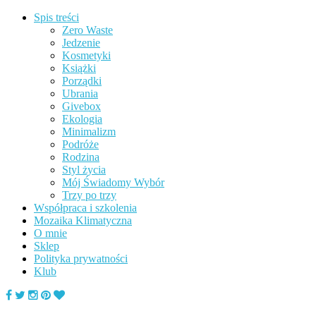
Spis treści
Zero Waste
Jedzenie
Kosmetyki
Książki
Porządki
Ubrania
Givebox
Ekologia
Minimalizm
Podróże
Rodzina
Styl życia
Mój Świadomy Wybór
Trzy po trzy
Współpraca i szkolenia
Mozaika Klimatyczna
O mnie
Sklep
Polityka prywatności
Klub