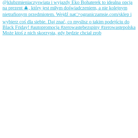
Może ktoś z nich skorzysta, gdy będzie chciał zrob