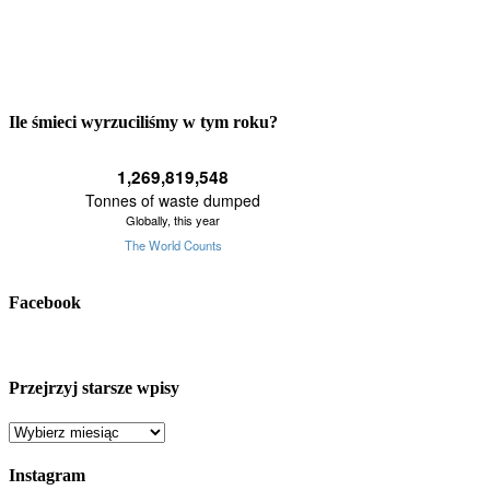
Ile śmieci wyrzuciliśmy w tym roku?
Facebook
Przejrzyj starsze wpisy
Przejrzyj
starsze
wpisy
Instagram