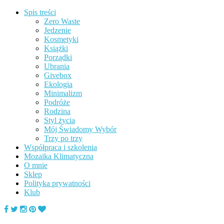
Spis treści
Zero Waste
Jedzenie
Kosmetyki
Książki
Porządki
Ubrania
Givebox
Ekologia
Minimalizm
Podróże
Rodzina
Styl życia
Mój Świadomy Wybór
Trzy po trzy
Współpraca i szkolenia
Mozaika Klimatyczna
O mnie
Sklep
Polityka prywatności
Klub