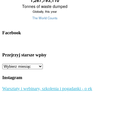
Facebook
Przejrzyj starsze wpisy
Przejrzyj
starsze
wpisy
Instagram
Warsztaty i webinary, szkolenia i pogadanki - o ek