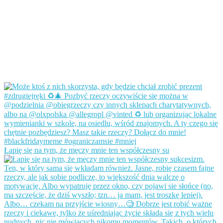
Łapię się na tym, że męczy mnie ten współczesny su