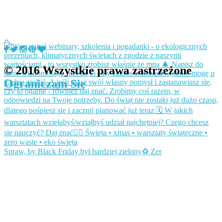
© 2016 Wszystkie prawa zastrzeżone
Ograniczam Się
Spraw, by Black Friday był bardziej zielony♻️ Zer