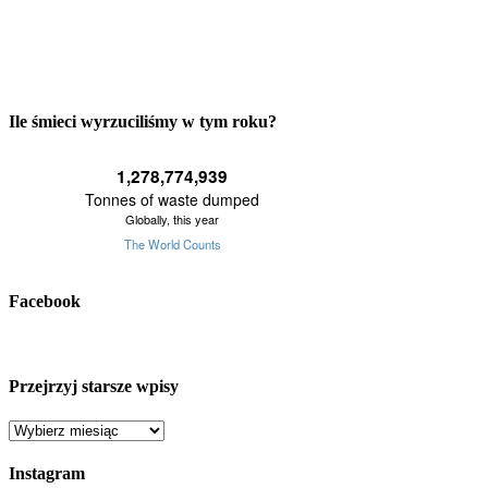
Ile śmieci wyrzuciliśmy w tym roku?
Facebook
Przejrzyj starsze wpisy
Przejrzyj
starsze
wpisy
Instagram