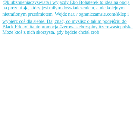
Może ktoś z nich skorzysta, gdy będzie chciał zrob