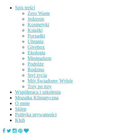
Spis treści
Zero Waste
Jedzenie
Kosmetyki
Książki
Porządki
Ubrania
Givebox
Ekologia
Minimalizm
Podróże
Rodzina
Styl życia
Mój Świadomy Wybór
Trzy po trzy
Współpraca i szkolenia
Mozaika Klimatyczna
O mnie
Sklep
Polityka prywatności
Klub