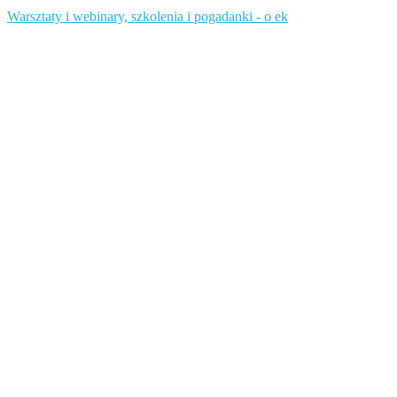
Warsztaty i webinary, szkolenia i pogadanki - o ek