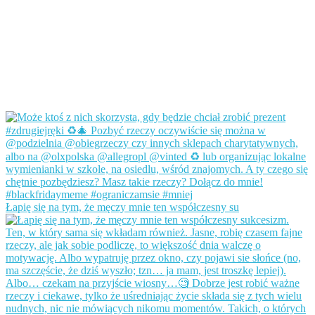
Łapię się na tym, że męczy mnie ten współczesny su