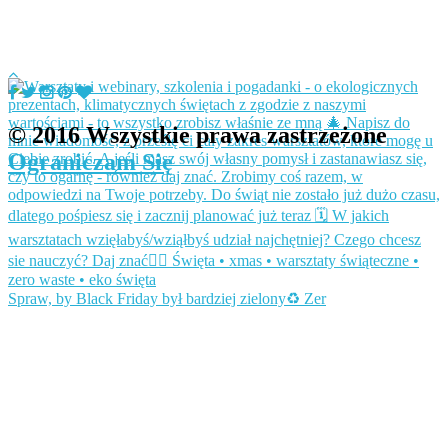
© 2016 Wszystkie prawa zastrzeżone
Ograniczam Się
Spraw, by Black Friday był bardziej zielony♻️ Zer