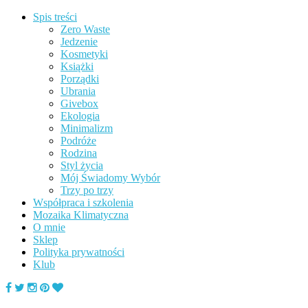
Spis treści
Zero Waste
Jedzenie
Kosmetyki
Książki
Porządki
Ubrania
Givebox
Ekologia
Minimalizm
Podróże
Rodzina
Styl życia
Mój Świadomy Wybór
Trzy po trzy
Współpraca i szkolenia
Mozaika Klimatyczna
O mnie
Sklep
Polityka prywatności
Klub