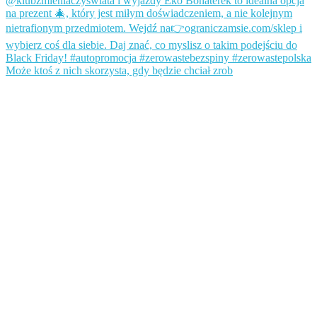
Może ktoś z nich skorzysta, gdy będzie chciał zrob