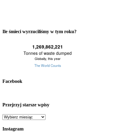
Ile śmieci wyrzuciliśmy w tym roku?
Facebook
Przejrzyj starsze wpisy
Przejrzyj
starsze
wpisy
Instagram