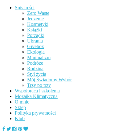
Spis treści
Zero Waste
Jedzenie
Kosmetyki
Książki
Porządki
Ubrania
Givebox
Ekologia
Minimalizm
Podróże
Rodzina
Styl życia
Mój Świadomy Wybór
Trzy po trzy
Współpraca i szkolenia
Mozaika Klimatyczna
O mnie
Sklep
Polityka prywatności
Klub