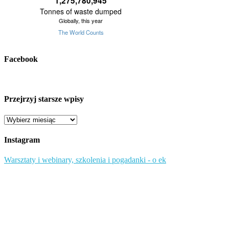
Facebook
Przejrzyj starsze wpisy
Przejrzyj
starsze
wpisy
Instagram
Warsztaty i webinary, szkolenia i pogadanki - o ek