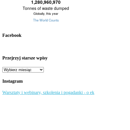
Facebook
Przejrzyj starsze wpisy
Przejrzyj
starsze
wpisy
Instagram
Warsztaty i webinary, szkolenia i pogadanki - o ek