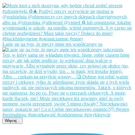
Łapię się na tym, że męczy mnie ten współczesny su
Więcej...