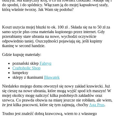
odszyta. Ma klasyczny krój, o co mi również chodziło. Nadaje się i
do spodni, i do spódnicy. Włączam ją do mojej kapsułowej szafy,
którą właśnie tworzę. Jak Wam się podoba?
Koszt uszycia mojej bluzki to ok. 100 zł . Składa się na to 50 zł za
samo szycie plus cena materiału kupionego przez internet. Gdy
przerabiamy stare ubrania na nowe, wychodzi oczywiście
odpowiednio taniej. Oszczędności pojawiają się, jeśli kupimy
tkaninę w second handzie.
Gdzie kupuję materiały:
poznański sklep
Fabryq
Craftoholic Shop
lumpeksy
sklepy z tkaninami
Bławatek
Niedaleko mojego domu otworzył się nowy zakład krawiecki. Już
się cieszę na nowe ubrania, które mogą wyjść spod ich maszyn! W
mojej okolicy mogę naliczyć kilka podobnych zakładów oraz
szewca. Co prawda obuwia na miarę jeszcze nie robiłam, ale wiem,
że jest kilka pracowni, które się tym zajmują, choćby
Aga Prus
.
Trudno jest znaleźć dobrą krawcową, wiem to z własnego