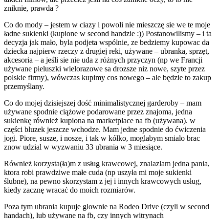
zniknie, prawda ?
Co do mody – jestem w ciazy i powoli nie mieszczę sie we te moje
ładne sukienki (kupione w second handzie :)) Postanowilismy – i ta
decyzja jak mało, byla podjeta wspólnie, ze bedziemy kupowac da
dziecka najpierw rzeczy z drugiej reki, używane – ubranka, sprzęt,
akcesoria – a jeśli sie nie uda z różnych przyczyn (np we Francji
używane pieluszki wielorazowe sa drozsze niz nowe, szyte przez
polskie firmy), wówczas kupimy cos nowego – ale będzie to zakup
przemyślany.
Co do mojej dzisiejszej dość minimalistycznej garderoby – mam
używane spodnie ciążowe podarowane przez znajoma, jedna
sukienkę również kupiona na marketplace na fb (używana). w
części bluzek jeszcze wchodze. Mam jedne spodnie do ćwiczenia
jogi. Piore, susze, i nosze, i tak w kółko, moglabym smialo brac
znow udzial w wyzwaniu 33 ubrania w 3 miesiące.
Również korzysta(ła)m z usług krawcowej, znalazlam jedna pania,
ktora robi prawdziwe małe cuda (np uszyła mi moje sukienki
ślubne), na pewno skorzystam z jej i innych krawcowych usług,
kiedy zacznę wracać do moich rozmiarów.
Poza tym ubrania kupuje glownie na Rodeo Drive (czyli w second
handach), lub używane na fb, czy innych witrynach