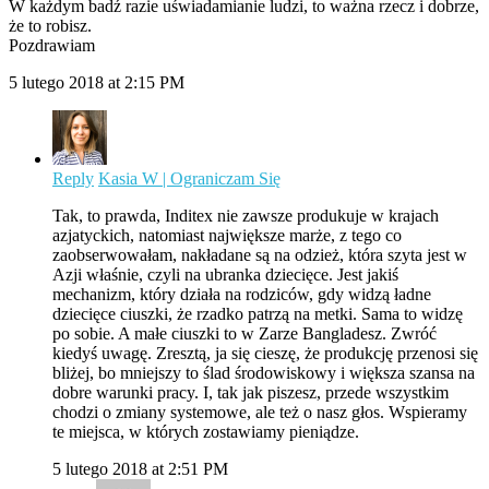
W każdym badź razie uświadamianie ludzi, to ważna rzecz i dobrze,
że to robisz.
Pozdrawiam
5 lutego 2018 at 2:15 PM
Reply
Kasia W | Ograniczam Się
Tak, to prawda, Inditex nie zawsze produkuje w krajach
azjatyckich, natomiast największe marże, z tego co
zaobserwowałam, nakładane są na odzież, która szyta jest w
Azji właśnie, czyli na ubranka dziecięce. Jest jakiś
mechanizm, który działa na rodziców, gdy widzą ładne
dziecięce ciuszki, że rzadko patrzą na metki. Sama to widzę
po sobie. A małe ciuszki to w Zarze Bangladesz. Zwróć
kiedyś uwagę. Zresztą, ja się cieszę, że produkcję przenosi się
bliżej, bo mniejszy to ślad środowiskowy i większa szansa na
dobre warunki pracy. I, tak jak piszesz, przede wszystkim
chodzi o zmiany systemowe, ale też o nasz głos. Wspieramy
te miejsca, w których zostawiamy pieniądze.
5 lutego 2018 at 2:51 PM