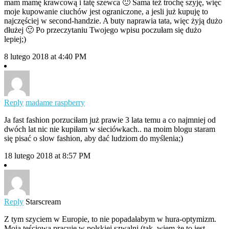
mam mamę krawcową i tatę szewca 🙂 Sama też trochę szyję, więc
moje kupowanie ciuchów jest ograniczone, a jesli już kupuję to
najczęściej w second-handzie. A buty naprawia tata, więc żyją dużo
dłużej 🙂 Po przeczytaniu Twojego wpisu poczułam się dużo
lepiej;)
8 lutego 2018 at 4:40 PM
Reply
madame raspberry
Ja fast fashion porzuciłam już prawie 3 lata temu a co najmniej od
dwóch lat nic nie kupiłam w sieciówkach.. na moim blogu staram
się pisać o slow fashion, aby dać ludziom do myślenia;)
18 lutego 2018 at 8:57 PM
Reply
Starscream
Z tym szyciem w Europie, to nie popadałabym w hura-optymizm.
Moja teściowa pracuje w polskiej szwalni (tak, wiem że to jest