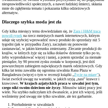
niesprawiedliwości społecznych, a nawet ludzkiej śmierci, skłania
mnie do zgłębienia tematu i pokazania kilku odzieżowych
alternatyw.
Dlaczego szybka moda jest zła
Gdy kilka miesięcy temu dowiedziałam się, że
Zara i H&M tracą
powoli rynek
na rzecz mniejszych marek internetowych, którym
udaje się szybciej wprowadzić nowy produkt do sprzedaży niż 5
tygodni (jak w przypadku Zary), zaczęłam się ponownie
zastanawiać, w jakim kierunku zmierzamy. Zlecanie produkcji do
krajów, w których żyje się za kilka dolarów dziennie tylko po to,
żeby wyprodukować więcej i taniej, a potem sprzedać za niemałe
pieniądze, by 90 procent zysku została w korporacji, jest dziś
powszechnym zabiegiem największych marek odzieżowych. Gdy
kilka lat temu zawaliła się ogromna szwalnia Rana Plaza w
Bangladeszu (więcej o tym w recenzji książki „
Życie na miarę”
),
świat zwrócił uwagę na warunki, w jakich szyją „nasi” krawce i
krawcowe.
W krajach azjatyckich praca w szwalni jest tym,
czego nikt swoim dzieciom nie życzy
. Minusów takiej pracy jest
wiele. Na szybko naliczyłam ich dwanaście, a jest ich więcej, jeśli
weźmiemy pod uwagę nie tylko szwalnie, ale tez garbarnie.
Przeludnienie w szwalniach