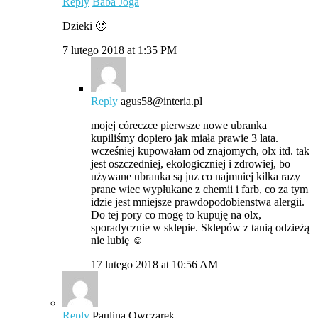
Reply
Baba Joga
Dzieki 🙂
7 lutego 2018 at 1:35 PM
Reply
agus58@interia.pl
mojej córeczce pierwsze nowe ubranka
kupiliśmy dopiero jak miała prawie 3 lata.
wcześniej kupowałam od znajomych, olx itd. tak
jest oszczedniej, ekologiczniej i zdrowiej, bo
używane ubranka są juz co najmniej kilka razy
prane wiec wypłukane z chemii i farb, co za tym
idzie jest mniejsze prawdopodobienstwa alergii.
Do tej pory co mogę to kupuję na olx,
sporadycznie w sklepie. Sklepów z tanią odzieżą
nie lubię ☺
17 lutego 2018 at 10:56 AM
Reply
Paulina Owczarek