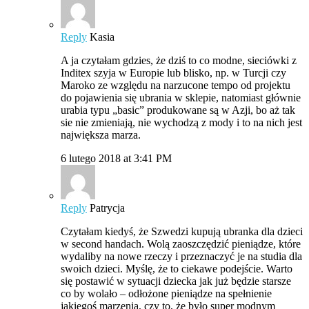
Reply
Kasia
A ja czytałam gdzies, że dziś to co modne, sieciówki z
Inditex szyja w Europie lub blisko, np. w Turcji czy
Maroko ze względu na narzucone tempo od projektu
do pojawienia się ubrania w sklepie, natomiast głównie
urabia typu „basic” produkowane są w Azji, bo aż tak
sie nie zmieniają, nie wychodzą z mody i to na nich jest
największa marza.
6 lutego 2018 at 3:41 PM
Reply
Patrycja
Czytałam kiedyś, że Szwedzi kupują ubranka dla dzieci
w second handach. Wolą zaoszczędzić pieniądze, które
wydaliby na nowe rzeczy i przeznaczyć je na studia dla
swoich dzieci. Myślę, że to ciekawe podejście. Warto
się postawić w sytuacji dziecka jak już będzie starsze
co by wolało – odłożone pieniądze na spełnienie
jakiegoś marzenia, czy to, że było super modnym