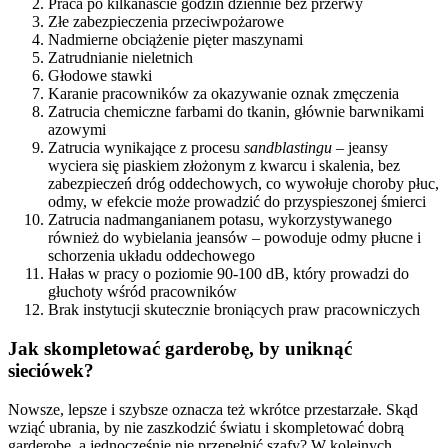
Praca po kilkanaście godzin dziennie bez przerwy
Złe zabezpieczenia przeciwpożarowe
Nadmierne obciążenie pięter maszynami
Zatrudnianie nieletnich
Głodowe stawki
Karanie pracowników za okazywanie oznak zmęczenia
Zatrucia chemiczne farbami do tkanin, głównie barwnikami
azowymi
Zatrucia wynikające z procesu
sandblastingu
– jeansy
wyciera się piaskiem złożonym z kwarcu i skalenia, bez
zabezpieczeń dróg oddechowych, co wywołuje choroby płuc,
odmy, w efekcie może prowadzić do przyspieszonej śmierci
Zatrucia nadmanganianem potasu, wykorzystywanego
również do wybielania jeansów – powoduje odmy płucne i
schorzenia układu oddechowego
Hałas w pracy o poziomie 90-100 dB, który prowadzi do
głuchoty wśród pracowników
Brak instytucji skutecznie broniących praw pracowniczych
Jak skompletować garderobę, by uniknąć
sieciówek?
Nowsze, lepsze i szybsze oznacza też wkrótce przestarzałe. Skąd
wziąć ubrania, by nie zaszkodzić światu i skompletować dobrą
garderobę, a jednocześnie nie przepełnić szafy? W kolejnych