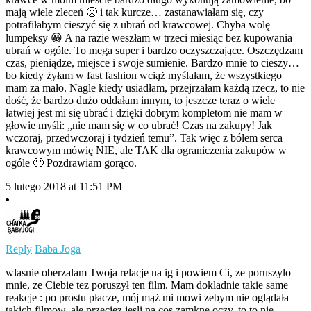
mają wiele zleceń 🙁 i tak kurcze… zastanawiałam się, czy
potrafiłabym cieszyć się z ubrań od krawcowej. Chyba wolę
lumpeksy 😀 A na razie weszłam w trzeci miesiąc bez kupowania
ubrań w ogóle. To mega super i bardzo oczyszczające. Oszczędzam
czas, pieniądze, miejsce i swoje sumienie. Bardzo mnie to cieszy…
bo kiedy żyłam w fast fashion wciąż myślałam, że wszystkiego
mam za mało. Nagle kiedy usiadłam, przejrzałam każdą rzecz, to nie
dość, że bardzo dużo oddałam innym, to jeszcze teraz o wiele
łatwiej jest mi się ubrać i dzięki dobrym kompletom nie mam w
głowie myśli: „nie mam się w co ubrać! Czas na zakupy! Jak
wczoraj, przedwczoraj i tydzień temu”. Tak więc z bólem serca
krawcowym mówię NIE, ale TAK dla ograniczenia zakupów w
ogóle 🙂 Pozdrawiam gorąco.
5 lutego 2018 at 11:51 PM
Reply
Baba Joga
wlasnie oberzalam Twoja relacje na ig i powiem Ci, ze poruszylo
mnie, ze Ciebie tez poruszył ten film. Mam dokladnie takie same
reakcje : po prostu płacze, mój mąż mi mowi zebym nie oglądała
takich filmow, ale przeciez jesli na cos zamkne oczy, to to nie