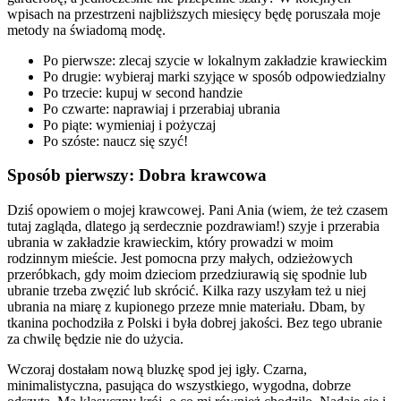
wpisach na przestrzeni najbliższych miesięcy będę poruszała moje
metody na świadomą modę.
Po pierwsze: zlecaj szycie w lokalnym zakładzie krawieckim
Po drugie: wybieraj marki szyjące w sposób odpowiedzialny
Po trzecie: kupuj w second handzie
Po czwarte: naprawiaj i przerabiaj ubrania
Po piąte: wymieniaj i pożyczaj
Po szóste: naucz się szyć!
Sposób pierwszy: Dobra krawcowa
Dziś opowiem o mojej krawcowej. Pani Ania (wiem, że też czasem
tutaj zagląda, dlatego ją serdecznie pozdrawiam!) szyje i przerabia
ubrania w zakładzie krawieckim, który prowadzi w moim
rodzinnym mieście. Jest pomocna przy małych, odzieżowych
przeróbkach, gdy moim dzieciom przedziurawią się spodnie lub
ubranie trzeba zwęzić lub skrócić. Kilka razy uszyłam też u niej
ubrania na miarę z kupionego przeze mnie materiału. Dbam, by
tkanina pochodziła z Polski i była dobrej jakości. Bez tego ubranie
za chwilę będzie nie do użycia.
Wczoraj dostałam nową bluzkę spod jej igły. Czarna,
minimalistyczna, pasująca do wszystkiego, wygodna, dobrze