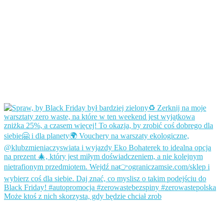
Może ktoś z nich skorzysta, gdy będzie chciał zrob