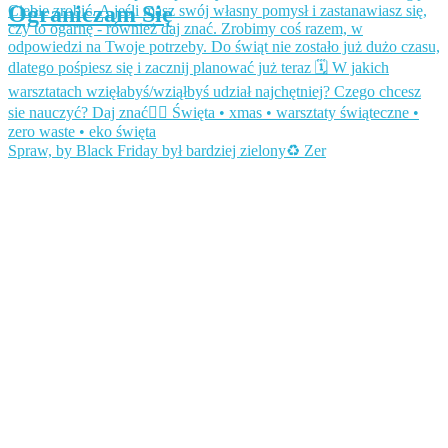
Ograniczam Się
Spraw, by Black Friday był bardziej zielony♻️ Zer