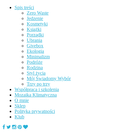
Spis treści
Zero Waste
Jedzenie
Kosmetyki
Książki
Porządki
Ubrania
Givebox
Ekologia
Minimalizm
Podróże
Rodzina
Styl życia
Mój Świadomy Wybór
Trzy po trzy
Współpraca i szkolenia
Mozaika Klimatyczna
O mnie
Sklep
Polityka prywatności
Klub