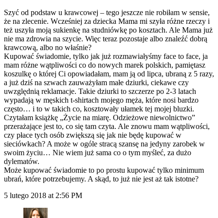
Szyć od podstaw u krawcowej – tego jeszcze nie robiłam w sensie,
że na zlecenie. Wcześniej za dziecka Mama mi szyła różne rzeczy i
też uszyła moją sukienkę na studniówkę po kosztach. Ale Mama już
nie ma zdrowia na szycie. Więc teraz pozostaje albo znaleźć dobrą
krawcową, albo no właśnie?
Kupować świadomie, tylko jak już rozmawiałyśmy face to face, ja
mam różne wątpliwości co do nowych marek polskich, pamiętasz
koszulkę o której Ci opowiadałam, mam ją od lipca, ubraną z 5 razy,
a już dziś na szwach zauważyłam małe dziurki, ciekawe czy
uwzględnią reklamacje. Takie dziurki to szczerze po 2-3 latach
wypadają w męskich t-shirtach mojego męża, które nosi bardzo
często… i to w takich co, kosztowały ułamek tej mojej bluzki.
Czytałam książkę „Życie na miarę. Odzieżowe niewolnictwo”
przerażające jest to, co się tam czyta. Ale znowu mam wątpliwości,
czy płace tych osób zwiększą się jak nie będę kupować w
sieciówkach? A może w ogóle stracą szansę na jedyny zarobek w
swoim życiu… Nie wiem już sama co o tym myśleć, za dużo
dylematów.
Może kupować świadomie to po prostu kupować tylko minimum
ubrań, które potrzebujemy. A skąd, to już nie jest aż tak istotne?
5 lutego 2018 at 2:56 PM