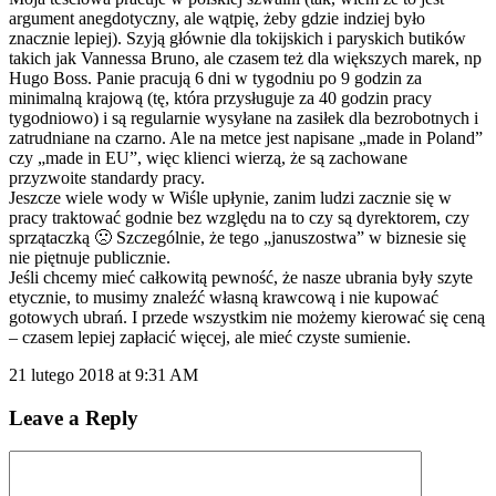
argument anegdotyczny, ale wątpię, żeby gdzie indziej było
znacznie lepiej). Szyją głównie dla tokijskich i paryskich butików
takich jak Vannessa Bruno, ale czasem też dla większych marek, np
Hugo Boss. Panie pracują 6 dni w tygodniu po 9 godzin za
minimalną krajową (tę, która przysługuje za 40 godzin pracy
tygodniowo) i są regularnie wysyłane na zasiłek dla bezrobotnych i
zatrudniane na czarno. Ale na metce jest napisane „made in Poland”
czy „made in EU”, więc klienci wierzą, że są zachowane
przyzwoite standardy pracy.
Jeszcze wiele wody w Wiśle upłynie, zanim ludzi zacznie się w
pracy traktować godnie bez względu na to czy są dyrektorem, czy
sprzątaczką 🙁 Szczególnie, że tego „januszostwa” w biznesie się
nie piętnuje publicznie.
Jeśli chcemy mieć całkowitą pewność, że nasze ubrania były szyte
etycznie, to musimy znaleźć własną krawcową i nie kupować
gotowych ubrań. I przede wszystkim nie możemy kierować się ceną
– czasem lepiej zapłacić więcej, ale mieć czyste sumienie.
21 lutego 2018 at 9:31 AM
Leave a Reply