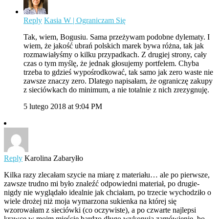
Reply
Kasia W | Ograniczam Się
Tak, wiem, Bogusiu. Sama przeżywam podobne dylematy. I
wiem, że jakość ubrań polskich marek bywa różna, tak jak
rozmawiałyśmy o kilku przypadkach. Z drugiej strony, cały
czas o tym myślę, że jednak głosujemy portfelem. Chyba
trzeba to gdzieś wypośrodkować, tak samo jak zero waste nie
zawsze znaczy zero. Dlatego napisałam, że ograniczę zakupy
z sieciówkach do minimum, a nie totalnie z nich zrezygnuję.
5 lutego 2018 at 9:04 PM
Reply
Karolina Zabaryłło
Kilka razy zlecałam szycie na miarę z materiału… ale po pierwsze,
zawsze trudno mi było znaleźć odpowiedni materiał, po drugie-
nigdy nie wyglądało idealnie jak chciałam, po trzecie wychodziło o
wiele drożej niż moja wymarzona sukienka na której się
wzorowałam z sieciówki (co oczywiste), a po czwarte najlepsi
krawce w moim mieście bardzo długo wykonują zamówienie, bo