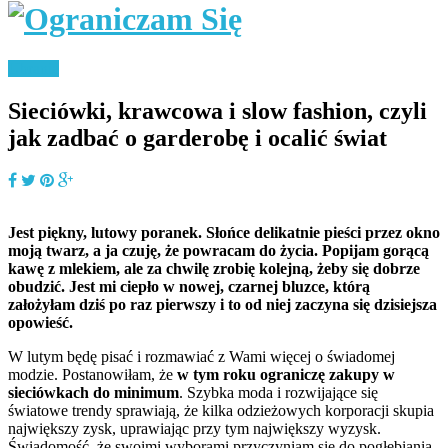
Ubrania
Sieciówki, krawcowa i slow fashion, czyli
jak zadbać o garderobę i ocalić świat
Jest piękny, lutowy poranek. Słońce delikatnie pieści przez okno
moją twarz, a ja czuję, że powracam do życia. Popijam gorącą
kawę z mlekiem, ale za chwilę zrobię kolejną, żeby się dobrze
obudzić. Jest mi ciepło w nowej, czarnej bluzce, którą
założyłam dziś po raz pierwszy i to od niej zaczyna się dzisiejsza
opowieść.
W lutym będę pisać i rozmawiać z Wami więcej o świadomej
modzie. Postanowiłam, że
w tym roku ograniczę zakupy w
sieciówkach do minimum
. Szybka moda i rozwijające się
światowe trendy sprawiają, że kilka odzieżowych korporacji skupia
największy zysk, uprawiając przy tym największy wyzysk.
Świadomość, że swoimi wyborami przyczyniam się do pogłębiania