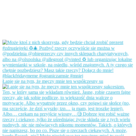
Łapię się na tym, że męczy mnie ten współczesny su