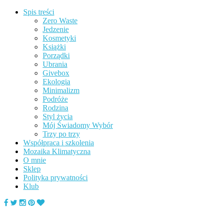
Spis treści
Zero Waste
Jedzenie
Kosmetyki
Książki
Porządki
Ubrania
Givebox
Ekologia
Minimalizm
Podróże
Rodzina
Styl życia
Mój Świadomy Wybór
Trzy po trzy
Współpraca i szkolenia
Mozaika Klimatyczna
O mnie
Sklep
Polityka prywatności
Klub