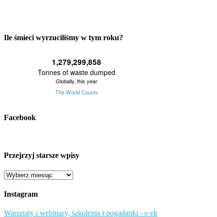
Ile śmieci wyrzuciliśmy w tym roku?
Facebook
Przejrzyj starsze wpisy
Przejrzyj
starsze
wpisy
Instagram
Warsztaty i webinary, szkolenia i pogadanki - o ek