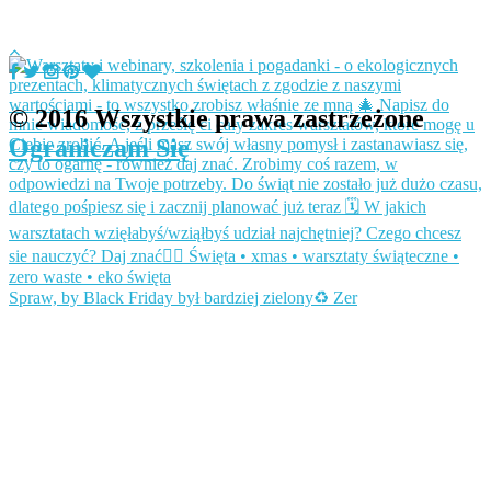
© 2016 Wszystkie prawa zastrzeżone
Ograniczam Się
Spraw, by Black Friday był bardziej zielony♻️ Zer