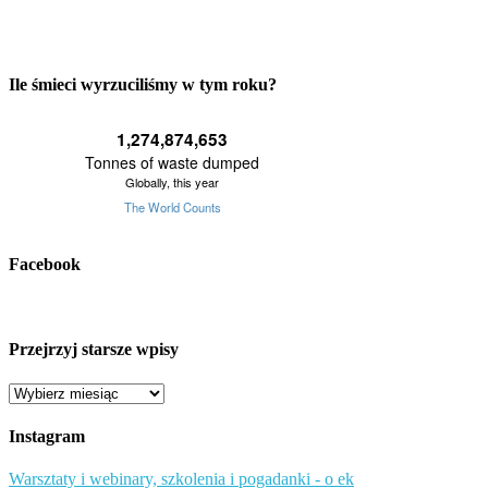
Ile śmieci wyrzuciliśmy w tym roku?
Facebook
Przejrzyj starsze wpisy
Przejrzyj
starsze
wpisy
Instagram
Warsztaty i webinary, szkolenia i pogadanki - o ek