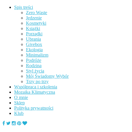
Spis treści
Zero Waste
Jedzenie
Kosmetyki
Książki
Porządki
Ubrania
Givebox
Ekologia
Minimalizm
Podróże
Rodzina
Styl życia
Mój Świadomy Wybór
Trzy po trzy
Współpraca i szkolenia
Mozaika Klimatyczna
O mnie
Sklep
Polityka prywatności
Klub