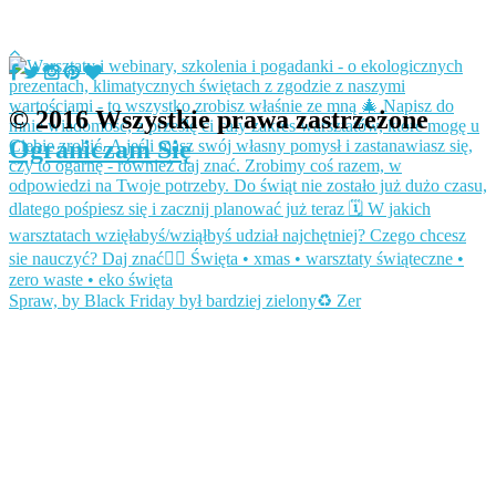
© 2016 Wszystkie prawa zastrzeżone
Ograniczam Się
Spraw, by Black Friday był bardziej zielony♻️ Zer