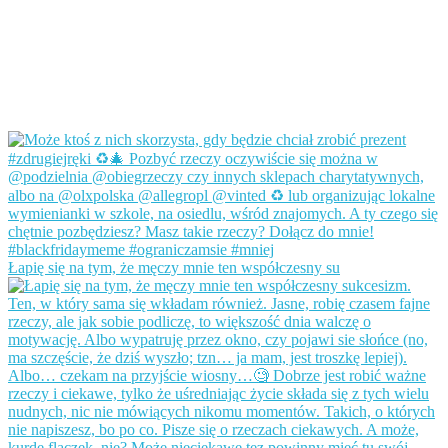
Łapię się na tym, że męczy mnie ten współczesny su