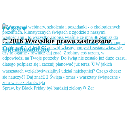
© 2016 Wszystkie prawa zastrzeżone
Ograniczam Się
Spraw, by Black Friday był bardziej zielony♻️ Zer