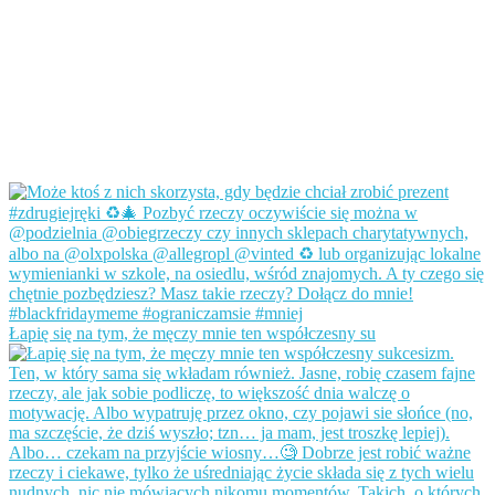
Łapię się na tym, że męczy mnie ten współczesny su