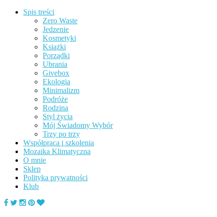
Spis treści
Zero Waste
Jedzenie
Kosmetyki
Książki
Porządki
Ubrania
Givebox
Ekologia
Minimalizm
Podróże
Rodzina
Styl życia
Mój Świadomy Wybór
Trzy po trzy
Współpraca i szkolenia
Mozaika Klimatyczna
O mnie
Sklep
Polityka prywatności
Klub