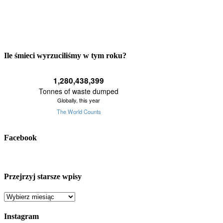
Ile śmieci wyrzuciliśmy w tym roku?
Facebook
Przejrzyj starsze wpisy
Przejrzyj
starsze
wpisy
Instagram