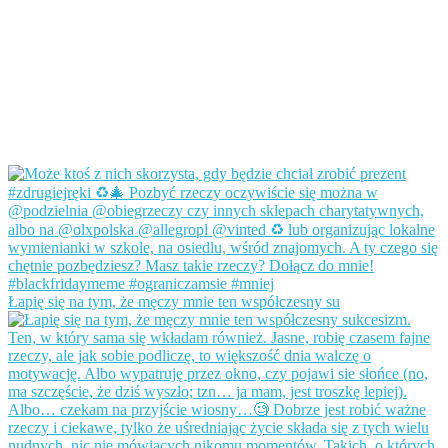
Łapię się na tym, że męczy mnie ten współczesny su