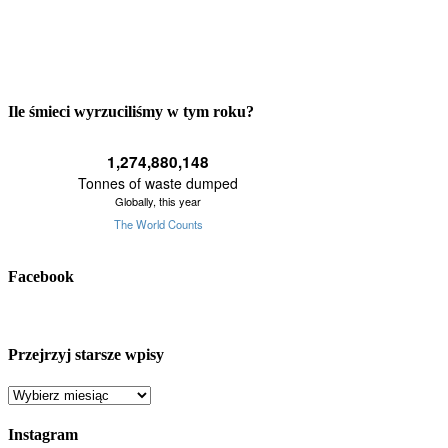
Ile śmieci wyrzuciliśmy w tym roku?
Facebook
Przejrzyj starsze wpisy
Przejrzyj
starsze
wpisy
Instagram