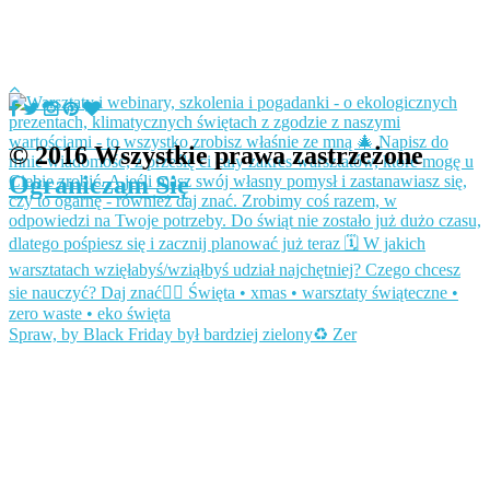
© 2016 Wszystkie prawa zastrzeżone
Ograniczam Się
Spraw, by Black Friday był bardziej zielony♻️ Zer