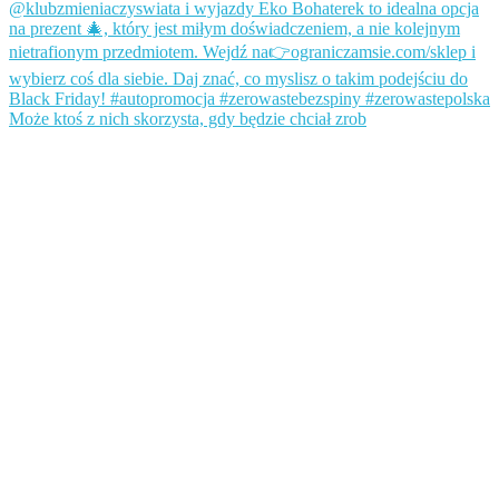
Może ktoś z nich skorzysta, gdy będzie chciał zrob