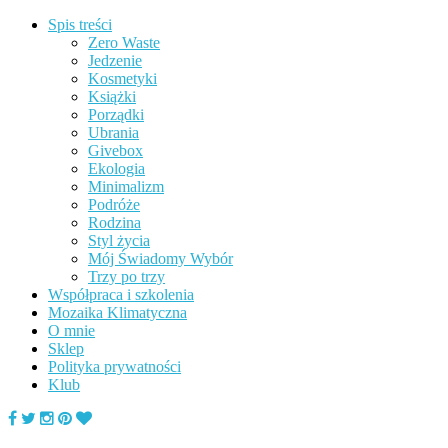
Spis treści
Zero Waste
Jedzenie
Kosmetyki
Książki
Porządki
Ubrania
Givebox
Ekologia
Minimalizm
Podróże
Rodzina
Styl życia
Mój Świadomy Wybór
Trzy po trzy
Współpraca i szkolenia
Mozaika Klimatyczna
O mnie
Sklep
Polityka prywatności
Klub