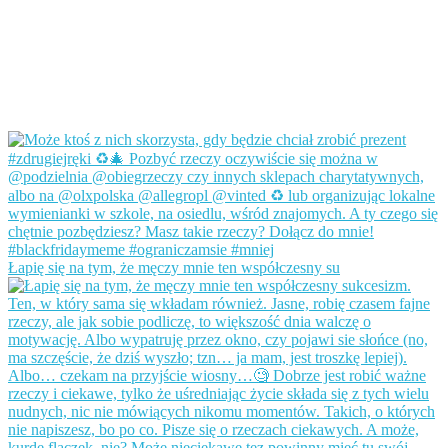
Łapię się na tym, że męczy mnie ten współczesny su