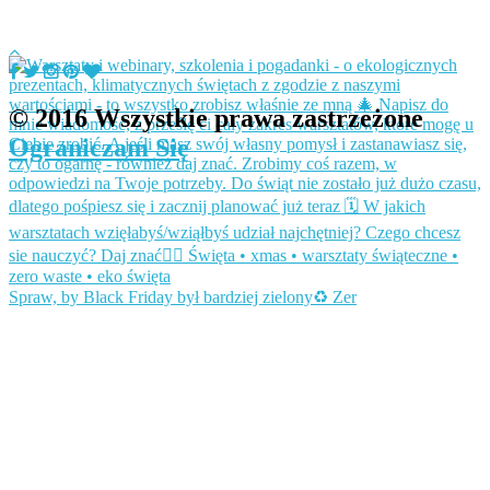
© 2016 Wszystkie prawa zastrzeżone
Ograniczam Się
Spraw, by Black Friday był bardziej zielony♻️ Zer