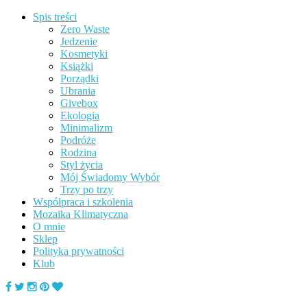
Spis treści
Zero Waste
Jedzenie
Kosmetyki
Książki
Porządki
Ubrania
Givebox
Ekologia
Minimalizm
Podróże
Rodzina
Styl życia
Mój Świadomy Wybór
Trzy po trzy
Współpraca i szkolenia
Mozaika Klimatyczna
O mnie
Sklep
Polityka prywatności
Klub