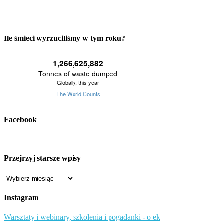
Ile śmieci wyrzuciliśmy w tym roku?
Facebook
Przejrzyj starsze wpisy
Przejrzyj
starsze
wpisy
Instagram
Warsztaty i webinary, szkolenia i pogadanki - o ek