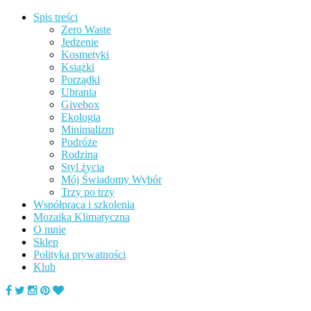
Spis treści
Zero Waste
Jedzenie
Kosmetyki
Książki
Porządki
Ubrania
Givebox
Ekologia
Minimalizm
Podróże
Rodzina
Styl życia
Mój Świadomy Wybór
Trzy po trzy
Współpraca i szkolenia
Mozaika Klimatyczna
O mnie
Sklep
Polityka prywatności
Klub