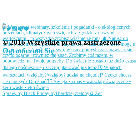
© 2016 Wszystkie prawa zastrzeżone
Ograniczam Się
Spraw, by Black Friday był bardziej zielony♻️ Zer