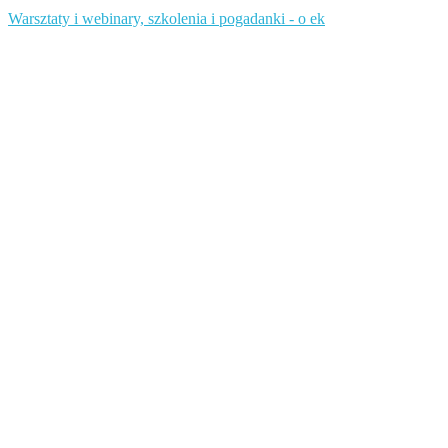
Warsztaty i webinary, szkolenia i pogadanki - o ek