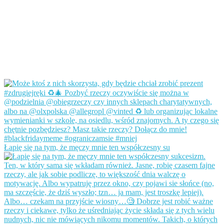
Łapię się na tym, że męczy mnie ten współczesny su