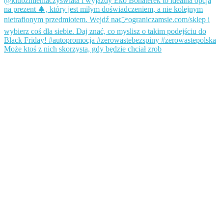
Może ktoś z nich skorzysta, gdy będzie chciał zrob