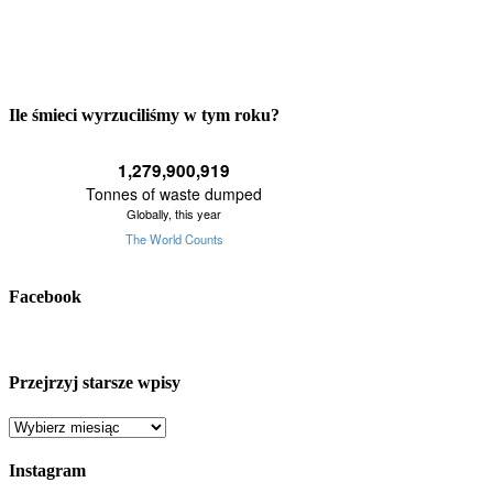
Ile śmieci wyrzuciliśmy w tym roku?
Facebook
Przejrzyj starsze wpisy
Przejrzyj
starsze
wpisy
Instagram