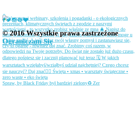
© 2016 Wszystkie prawa zastrzeżone
Ograniczam Się
Spraw, by Black Friday był bardziej zielony♻️ Zer