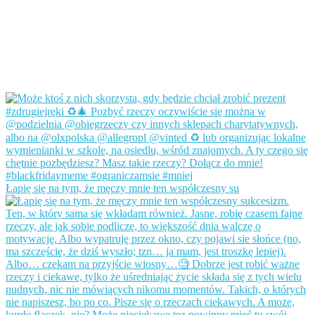
Łapię się na tym, że męczy mnie ten współczesny su