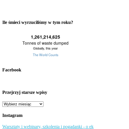
Ile śmieci wyrzuciliśmy w tym roku?
Facebook
Przejrzyj starsze wpisy
Przejrzyj
starsze
wpisy
Instagram
Warsztaty i webinary, szkolenia i pogadanki - o ek