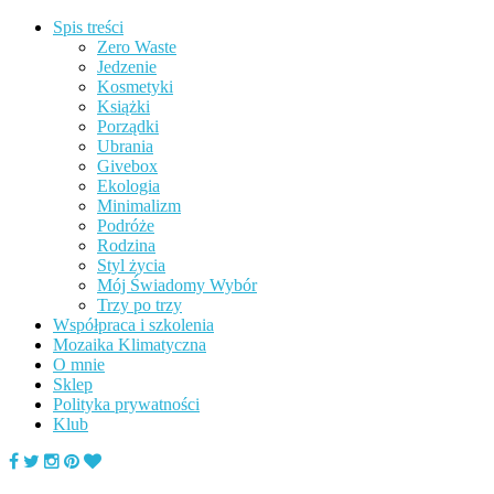
Spis treści
Zero Waste
Jedzenie
Kosmetyki
Książki
Porządki
Ubrania
Givebox
Ekologia
Minimalizm
Podróże
Rodzina
Styl życia
Mój Świadomy Wybór
Trzy po trzy
Współpraca i szkolenia
Mozaika Klimatyczna
O mnie
Sklep
Polityka prywatności
Klub