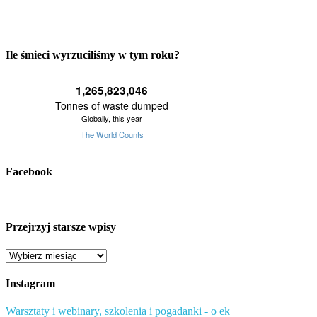
Ile śmieci wyrzuciliśmy w tym roku?
Facebook
Przejrzyj starsze wpisy
Przejrzyj
starsze
wpisy
Instagram
Warsztaty i webinary, szkolenia i pogadanki - o ek