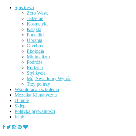
Spis treści
Zero Waste
Jedzenie
Kosmetyki
Książki
Porządki
Ubrania
Givebox
Ekologia
Minimalizm
Podróże
Rodzina
Styl życia
Mój Świadomy Wybór
Trzy po trzy
Współpraca i szkolenia
Mozaika Klimatyczna
O mnie
Sklep
Polityka prywatności
Klub