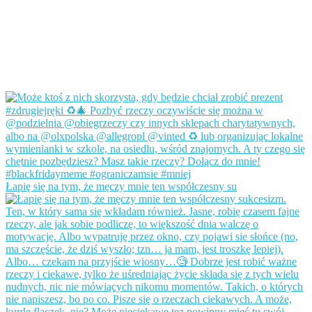
Łapię się na tym, że męczy mnie ten współczesny su