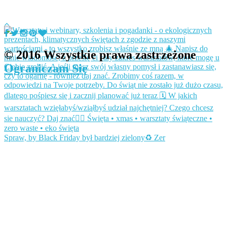
© 2016 Wszystkie prawa zastrzeżone
Ograniczam Się
Spraw, by Black Friday był bardziej zielony♻️ Zer