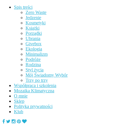
Spis treści
Zero Waste
Jedzenie
Kosmetyki
Książki
Porządki
Ubrania
Givebox
Ekologia
Minimalizm
Podróże
Rodzina
Styl życia
Mój Świadomy Wybór
Trzy po trzy
Współpraca i szkolenia
Mozaika Klimatyczna
O mnie
Sklep
Polityka prywatności
Klub