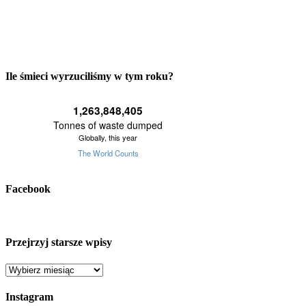
Ile śmieci wyrzuciliśmy w tym roku?
Facebook
Przejrzyj starsze wpisy
Przejrzyj
starsze
wpisy
Instagram