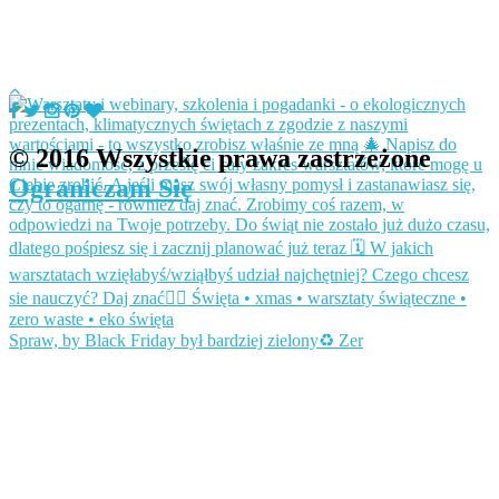
© 2016 Wszystkie prawa zastrzeżone
Ograniczam Się
Spraw, by Black Friday był bardziej zielony♻️ Zer