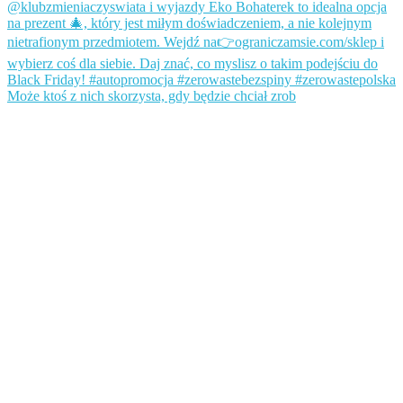
Może ktoś z nich skorzysta, gdy będzie chciał zrob