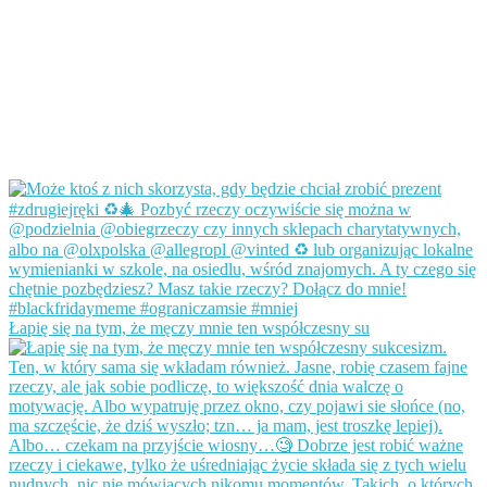
Łapię się na tym, że męczy mnie ten współczesny su