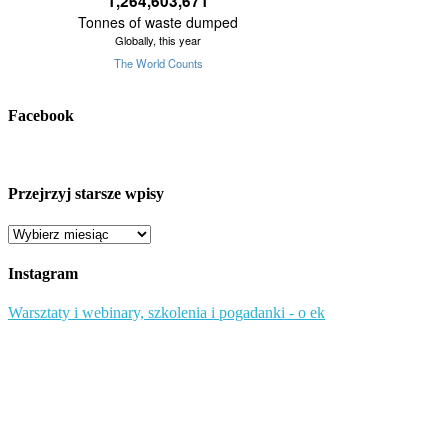
Facebook
Przejrzyj starsze wpisy
Przejrzyj
starsze
wpisy
Instagram
Warsztaty i webinary, szkolenia i pogadanki - o ek