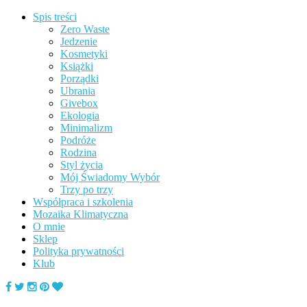
Spis treści
Zero Waste
Jedzenie
Kosmetyki
Książki
Porządki
Ubrania
Givebox
Ekologia
Minimalizm
Podróże
Rodzina
Styl życia
Mój Świadomy Wybór
Trzy po trzy
Współpraca i szkolenia
Mozaika Klimatyczna
O mnie
Sklep
Polityka prywatności
Klub