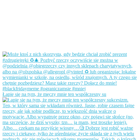
Łapię się na tym, że męczy mnie ten współczesny su