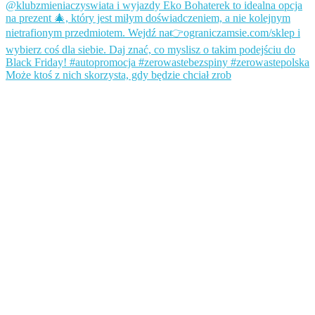
Może ktoś z nich skorzysta, gdy będzie chciał zrob