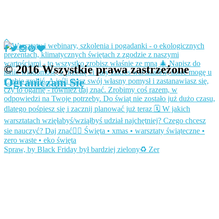
© 2016 Wszystkie prawa zastrzeżone
Ograniczam Się
Spraw, by Black Friday był bardziej zielony♻️ Zer