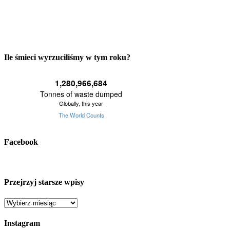
Ile śmieci wyrzuciliśmy w tym roku?
Facebook
Przejrzyj starsze wpisy
Przejrzyj
starsze
wpisy
Instagram