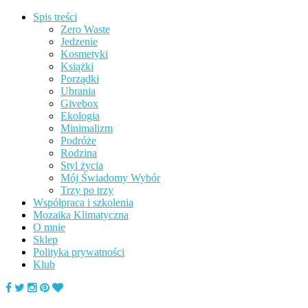
Spis treści
Zero Waste
Jedzenie
Kosmetyki
Książki
Porządki
Ubrania
Givebox
Ekologia
Minimalizm
Podróże
Rodzina
Styl życia
Mój Świadomy Wybór
Trzy po trzy
Współpraca i szkolenia
Mozaika Klimatyczna
O mnie
Sklep
Polityka prywatności
Klub