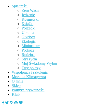
Spis treści
Zero Waste
Jedzenie
Kosmetyki
Książki
Porządki
Ubrania
Givebox
Ekologia
Minimalizm
Podróże
Rodzina
Styl życia
Mój Świadomy Wybór
Trzy po trzy
Współpraca i szkolenia
Mozaika Klimatyczna
O mnie
Sklep
Polityka prywatności
Klub