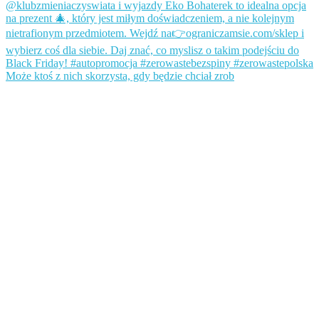
Może ktoś z nich skorzysta, gdy będzie chciał zrob