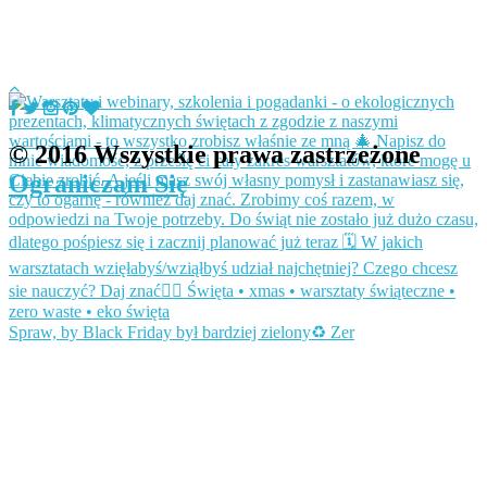
© 2016 Wszystkie prawa zastrzeżone
Ograniczam Się
Spraw, by Black Friday był bardziej zielony♻️ Zer