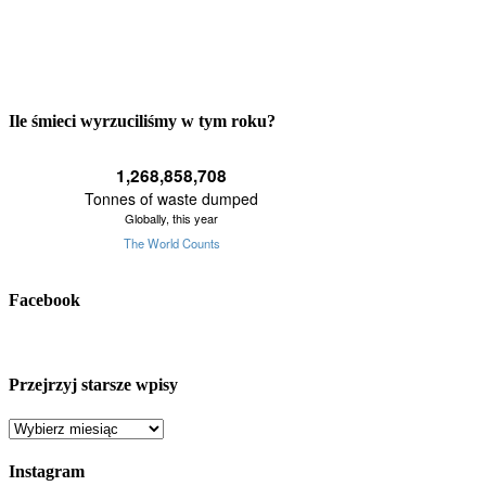
Ile śmieci wyrzuciliśmy w tym roku?
Facebook
Przejrzyj starsze wpisy
Przejrzyj
starsze
wpisy
Instagram