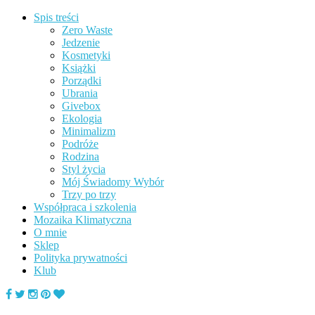
Spis treści
Zero Waste
Jedzenie
Kosmetyki
Książki
Porządki
Ubrania
Givebox
Ekologia
Minimalizm
Podróże
Rodzina
Styl życia
Mój Świadomy Wybór
Trzy po trzy
Współpraca i szkolenia
Mozaika Klimatyczna
O mnie
Sklep
Polityka prywatności
Klub