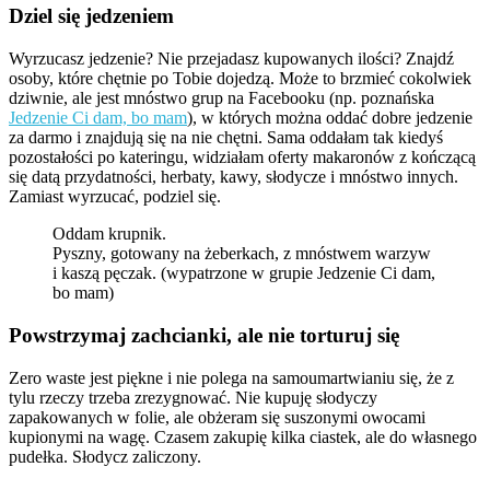
Dziel się jedzeniem
Wyrzucasz jedzenie? Nie przejadasz kupowanych ilości? Znajdź
osoby, które chętnie po Tobie dojedzą. Może to brzmieć cokolwiek
dziwnie, ale jest mnóstwo grup na Facebooku (np. poznańska
Jedzenie Ci dam, bo mam
), w których można oddać dobre jedzenie
za darmo i znajdują się na nie chętni. Sama oddałam tak kiedyś
pozostałości po kateringu, widziałam oferty makaronów z kończącą
się datą przydatności, herbaty, kawy, słodycze i mnóstwo innych.
Zamiast wyrzucać, podziel się.
Oddam krupnik.
Pyszny, gotowany na żeberkach, z mnóstwem warzyw
i kaszą pęczak. (wypatrzone w grupie Jedzenie Ci dam,
bo mam)
Powstrzymaj zachcianki, ale nie torturuj się
Zero waste jest piękne i nie polega na samoumartwianiu się, że z
tylu rzeczy trzeba zrezygnować. Nie kupuję słodyczy
zapakowanych w folie, ale obżeram się suszonymi owocami
kupionymi na wagę. Czasem zakupię kilka ciastek, ale do własnego
pudełka. Słodycz zaliczony.