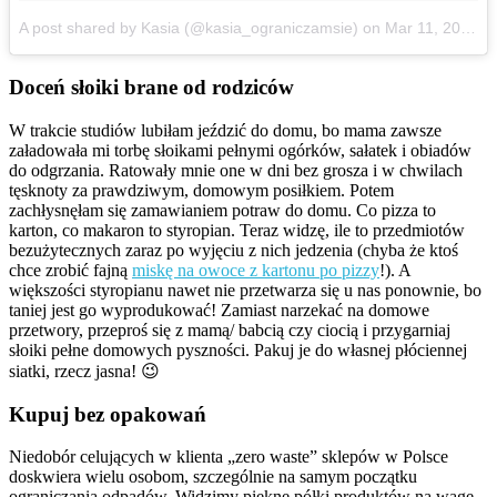
A post shared by Kasia (@kasia_ograniczamsie)
on
Mar 11, 2017 at 5:44am PST
Doceń słoiki brane od rodziców
W trakcie studiów lubiłam jeździć do domu, bo mama zawsze
załadowała mi torbę słoikami pełnymi ogórków, sałatek i obiadów
do odgrzania. Ratowały mnie one w dni bez grosza i w chwilach
tęsknoty za prawdziwym, domowym posiłkiem. Potem
zachłysnęłam się zamawianiem potraw do domu. Co pizza to
karton, co makaron to styropian. Teraz widzę, ile to przedmiotów
bezużytecznych zaraz po wyjęciu z nich jedzenia (chyba że ktoś
chce zrobić fajną
miskę na owoce z kartonu po pizzy
!). A
większości styropianu nawet nie przetwarza się u nas ponownie, bo
taniej jest go wyprodukować! Zamiast narzekać na domowe
przetwory, przeproś się z mamą/ babcią czy ciocią i przygarniaj
słoiki pełne domowych pyszności. Pakuj je do własnej płóciennej
siatki, rzecz jasna! 😉
Kupuj bez opakowań
Niedobór celujących w klienta „zero waste” sklepów w Polsce
doskwiera wielu osobom, szczególnie na samym początku
ograniczania odpadów. Widzimy piękne półki produktów na wagę