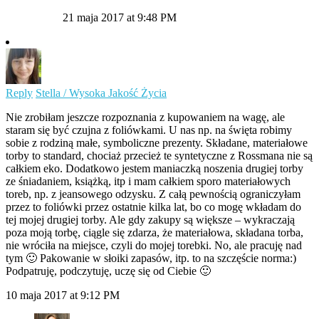
21 maja 2017 at 9:48 PM
Reply
Stella / Wysoka Jakość Życia
Nie zrobiłam jeszcze rozpoznania z kupowaniem na wagę, ale
staram się być czujna z foliówkami. U nas np. na święta robimy
sobie z rodziną małe, symboliczne prezenty. Składane, materiałowe
torby to standard, chociaż przecież te syntetyczne z Rossmana nie są
całkiem eko. Dodatkowo jestem maniaczką noszenia drugiej torby
ze śniadaniem, książką, itp i mam całkiem sporo materiałowych
toreb, np. z jeansowego odzysku. Z całą pewnością ograniczyłam
przez to foliówki przez ostatnie kilka lat, bo co mogę wkładam do
tej mojej drugiej torby. Ale gdy zakupy są większe – wykraczają
poza moją torbę, ciągle się zdarza, że materiałowa, składana torba,
nie wróciła na miejsce, czyli do mojej torebki. No, ale pracuję nad
tym 🙂 Pakowanie w słoiki zapasów, itp. to na szczęście norma:)
Podpatruję, podczytuję, uczę się od Ciebie 🙂
10 maja 2017 at 9:12 PM