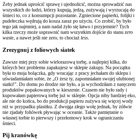
Żeby jednak uprościć sprawę i ujednolicić, można sprowadzić nas
wszystkich do ludzi, którzy kupują, jedzą, zużywają i wyrzucają do
śmieci to, co z konsumpcji pozostanie. Zgniecione papierki, folijki i
pudełeczka wędrują do kosza zaraz po użyciu. Co zrobić, by było
tego jak najmniej, a nam nadal żyło się łatwo i przyjemnie? Tych
kilka rzeczy może usprawnić nam wszystkim dojście do stanu
zero
waste
, a nawet jeśli nie zero, to chociaż
less
.
Zrezygnuj z foliowych siatek
Zawsze miej przy sobie wielorazową torbę, a najlepiej kilka, do
których bez problemu zapakujesz w sklepie zakupy. Na początku
była to moja bolączka, gdy wracając z pracy jechałam do sklepu i
uświadamiałam sobie, że „O żesz ty, zapomniałam swojej ulubionej
siatki!”. Do domu po drodze nie było, a ja wychodziłam z naręczem
produktów popakowanych w kieszenie. Czasem nie było rady i
kupowałam papierową torbę już w sklepie. Opcja niby bardziej eko,
ale nie do końca, bo do produkcji papieru zużywa się więcej wody
niż w przypadku plastiku. Z dwojga złego wolę jednak, by żółwie
nie zjadały foliówek pływając w oceanie. Także pamiętanie o
własnej torbie to pierwszy i przełomowy krok w ograniczaniu
śmieci.
Pij kranówkę