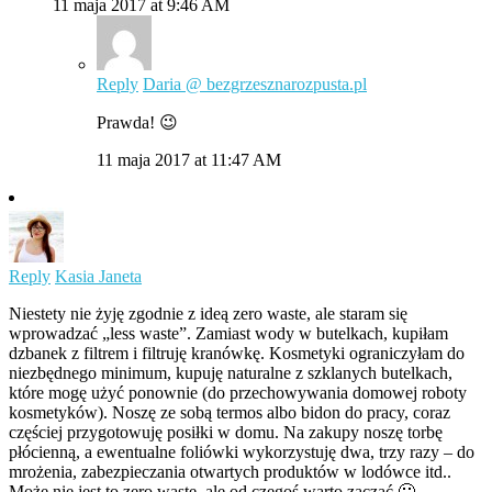
11 maja 2017 at 9:46 AM
Reply
Daria @ bezgrzesznarozpusta.pl
Prawda! 😉
11 maja 2017 at 11:47 AM
Reply
Kasia Janeta
Niestety nie żyję zgodnie z ideą zero waste, ale staram się
wprowadzać „less waste”. Zamiast wody w butelkach, kupiłam
dzbanek z filtrem i filtruję kranówkę. Kosmetyki ograniczyłam do
niezbędnego minimum, kupuję naturalne z szklanych butelkach,
które mogę użyć ponownie (do przechowywania domowej roboty
kosmetyków). Noszę ze sobą termos albo bidon do pracy, coraz
częściej przygotowuję posiłki w domu. Na zakupy noszę torbę
płócienną, a ewentualne foliówki wykorzystuję dwa, trzy razy – do
mrożenia, zabezpieczania otwartych produktów w lodówce itd..
Może nie jest to zero waste, ale od czegoś warto zacząć 🙂