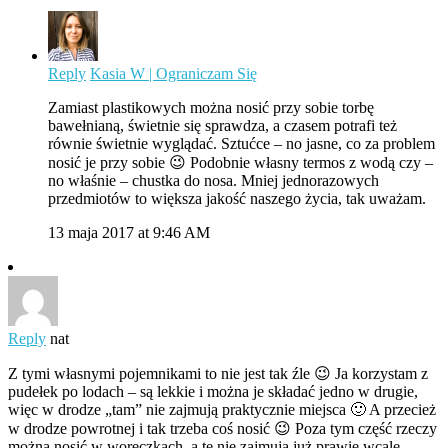
Reply
Kasia W | Ograniczam Się
Zamiast plastikowych można nosić przy sobie torbę
bawełnianą, świetnie się sprawdza, a czasem potrafi też
równie świetnie wyglądać. Sztućce – no jasne, co za problem
nosić je przy sobie 😉 Podobnie własny termos z wodą czy –
no właśnie – chustka do nosa. Mniej jednorazowych
przedmiotów to większa jakość naszego życia, tak uważam.
13 maja 2017 at 9:46 AM
Reply
nat
Z tymi własnymi pojemnikami to nie jest tak źle 😉 Ja korzystam z
pudełek po lodach – są lekkie i można je składać jedno w drugie,
więc w drodze „tam” nie zajmują praktycznie miejsca 🙂 A przecież
w drodze powrotnej i tak trzeba coś nosić 😉 Poza tym część rzeczy
można nosić w woreczkach, a te nie zajmują już prawie wcale