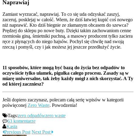
Naprawiaj
Zamiast wyrzucać, naprawiaj. To co się uda odzyskać zaszyj,
zaceruj, posklejaj w całość. Wiem, że dziś łatwiej kupić coś nowego
niż naprawić. Kto dziś biegnie ze złamanym obcasem do szewca?
Prędzej do sklepu po nowe buty. Dzięki takim zachowaniom cenne
rzemiosła giną, śmietniki puchną, a masowy producent tylko zaciera
ręce z płynących do niego hajsów. Pochyl się chwilę nad swoją
rzeczą i pomyśl, czy i jak możesz jej jeszcze przedłużyć życie.
11 sposobów, które mogą być bazą do życia bez odpadów to
oczywiście tylko ułamek, pigułka całego procesu. Zasady są w
miarę uniwersalne, tak żeby każdy mógł z nich skorzystać. A Ty
od której zaczniesz?
Jeśli dopiero zaczynasz, polecam całą serię wpisów w kategorii
poświęconej
Zero Waste
. Powodzenia!
Tags:
zero odpadów
zero waste
63 komentarze
Kasia
Previous Post
Next Post