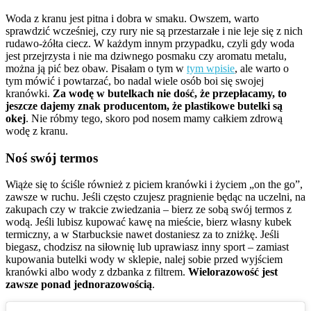
Woda z kranu jest pitna i dobra w smaku. Owszem, warto
sprawdzić wcześniej, czy rury nie są przestarzałe i nie leje się z nich
rudawo-żółta ciecz. W każdym innym przypadku, czyli gdy woda
jest przejrzysta i nie ma dziwnego posmaku czy aromatu metalu,
można ją pić bez obaw. Pisałam o tym w
tym wpisie
, ale warto o
tym mówić i powtarzać, bo nadal wiele osób boi się swojej
kranówki.
Za wodę w butelkach nie dość, że przepłacamy, to
jeszcze dajemy znak producentom, że plastikowe butelki są
okej
. Nie róbmy tego, skoro pod nosem mamy całkiem zdrową
wodę z kranu.
Noś swój termos
Wiąże się to ściśle również z piciem kranówki i życiem „on the go”,
zawsze w ruchu. Jeśli często czujesz pragnienie będąc na uczelni, na
zakupach czy w trakcie zwiedzania – bierz ze sobą swój termos z
wodą. Jeśli lubisz kupować kawę na mieście, bierz własny kubek
termiczny, a w Starbucksie nawet dostaniesz za to zniżkę. Jeśli
biegasz, chodzisz na siłownię lub uprawiasz inny sport – zamiast
kupowania butelki wody w sklepie, nalej sobie przed wyjściem
kranówki albo wody z dzbanka z filtrem.
Wielorazowość jest
zawsze ponad jednorazowością
.