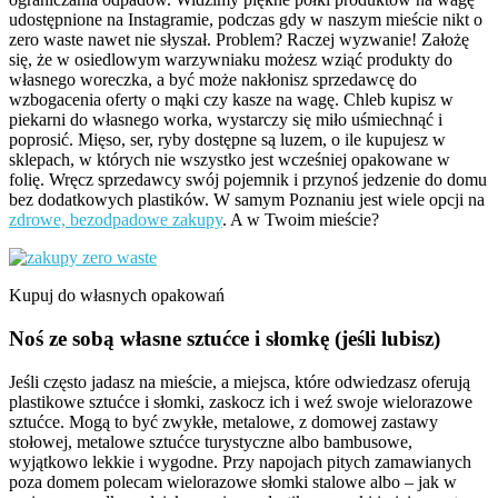
udostępnione na Instagramie, podczas gdy w naszym mieście nikt o
zero waste nawet nie słyszał. Problem? Raczej wyzwanie! Założę
się, że w osiedlowym warzywniaku możesz wziąć produkty do
własnego woreczka, a być może nakłonisz sprzedawcę do
wzbogacenia oferty o mąki czy kasze na wagę. Chleb kupisz w
piekarni do własnego worka, wystarczy się miło uśmiechnąć i
poprosić. Mięso, ser, ryby dostępne są luzem, o ile kupujesz w
sklepach, w których nie wszystko jest wcześniej opakowane w
folię. Wręcz sprzedawcy swój pojemnik i przynoś jedzenie do domu
bez dodatkowych plastików. W samym Poznaniu jest wiele opcji na
zdrowe, bezodpadowe zakupy
. A w Twoim mieście?
Kupuj do własnych opakowań
Noś ze sobą własne sztućce i słomkę (jeśli lubisz)
Jeśli często jadasz na mieście, a miejsca, które odwiedzasz oferują
plastikowe sztućce i słomki, zaskocz ich i weź swoje wielorazowe
sztućce. Mogą to być zwykłe, metalowe, z domowej zastawy
stołowej, metalowe sztućce turystyczne albo bambusowe,
wyjątkowo lekkie i wygodne. Przy napojach pitych zamawianych
poza domem polecam wielorazowe słomki stalowe albo – jak w