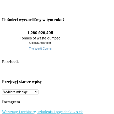
Ile śmieci wyrzuciliśmy w tym roku?
Facebook
Przejrzyj starsze wpisy
Przejrzyj
starsze
wpisy
Instagram
Warsztaty i webinary, szkolenia i pogadanki - o ek