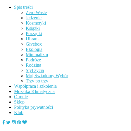
Spis treści
Zero Waste
Jedzenie
Kosmetyki
Książki
Porządki
Ubrania
Givebox
Ekologia
Minimalizm
Podróże
Rodzina
Styl życia
Mój Świadomy Wybór
Trzy po trzy
Współpraca i szkolenia
Mozaika Klimatyczna
O mnie
Sklep
Polityka prywatności
Klub