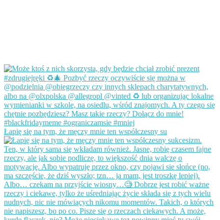
Łapię się na tym, że męczy mnie ten współczesny su