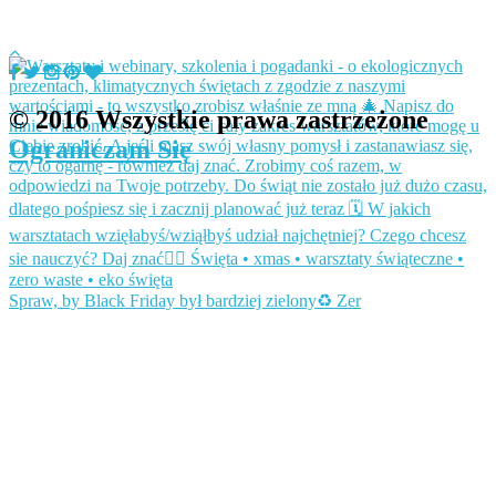
© 2016 Wszystkie prawa zastrzeżone
Ograniczam Się
Spraw, by Black Friday był bardziej zielony♻️ Zer