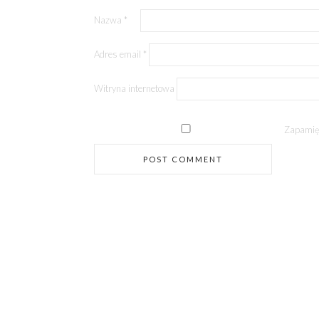
Nazwa
*
Adres email
*
Witryna internetowa
Zapamięt