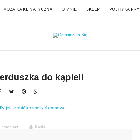
MOZAIKA KLIMATYCZNA
O MNIE
SKLEP
POLITYKA PR
erduszka do kąpieli
a comment
Kasia