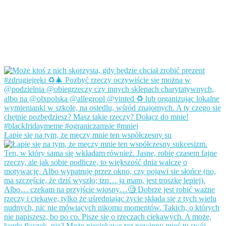
Łapię się na tym, że męczy mnie ten współczesny su