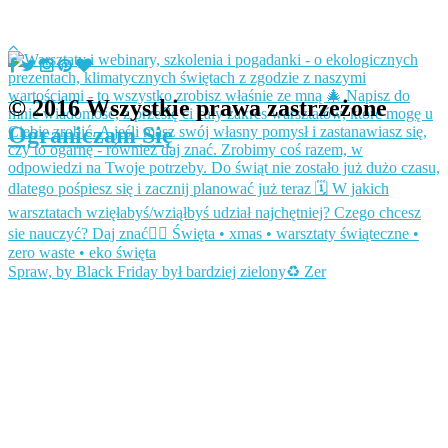
© 2016 Wszystkie prawa zastrzeżone
Ograniczam Się
Spraw, by Black Friday był bardziej zielony♻️ Zer