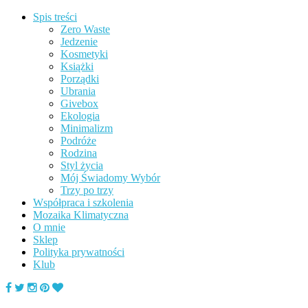
Spis treści
Zero Waste
Jedzenie
Kosmetyki
Książki
Porządki
Ubrania
Givebox
Ekologia
Minimalizm
Podróże
Rodzina
Styl życia
Mój Świadomy Wybór
Trzy po trzy
Współpraca i szkolenia
Mozaika Klimatyczna
O mnie
Sklep
Polityka prywatności
Klub