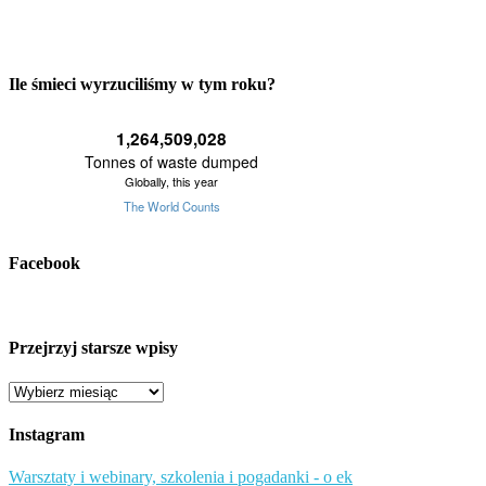
Ile śmieci wyrzuciliśmy w tym roku?
Facebook
Przejrzyj starsze wpisy
Przejrzyj
starsze
wpisy
Instagram
Warsztaty i webinary, szkolenia i pogadanki - o ek