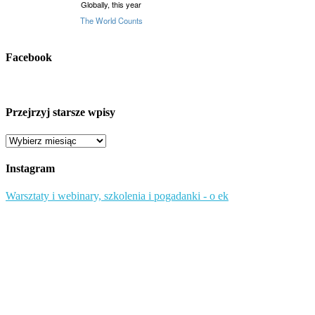
Facebook
Przejrzyj starsze wpisy
Przejrzyj
starsze
wpisy
Instagram
Warsztaty i webinary, szkolenia i pogadanki - o ek