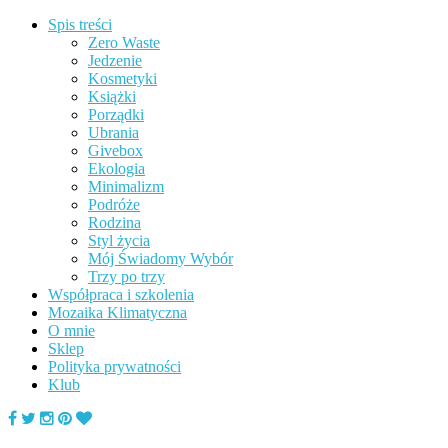
Spis treści
Zero Waste
Jedzenie
Kosmetyki
Książki
Porządki
Ubrania
Givebox
Ekologia
Minimalizm
Podróże
Rodzina
Styl życia
Mój Świadomy Wybór
Trzy po trzy
Współpraca i szkolenia
Mozaika Klimatyczna
O mnie
Sklep
Polityka prywatności
Klub