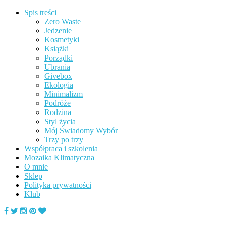
Spis treści
Zero Waste
Jedzenie
Kosmetyki
Książki
Porządki
Ubrania
Givebox
Ekologia
Minimalizm
Podróże
Rodzina
Styl życia
Mój Świadomy Wybór
Trzy po trzy
Współpraca i szkolenia
Mozaika Klimatyczna
O mnie
Sklep
Polityka prywatności
Klub