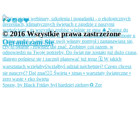
© 2016 Wszystkie prawa zastrzeżone
Ograniczam Się
Spraw, by Black Friday był bardziej zielony♻️ Zer