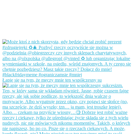
Łapię się na tym, że męczy mnie ten współczesny su