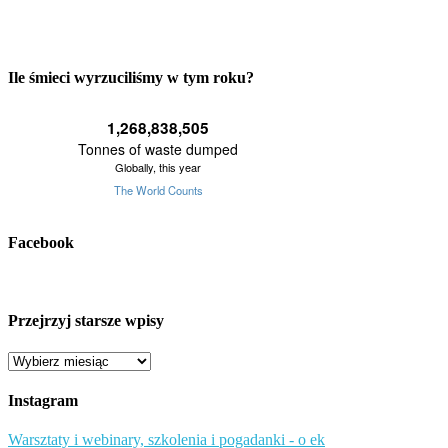
Ile śmieci wyrzuciliśmy w tym roku?
Facebook
Przejrzyj starsze wpisy
Przejrzyj
starsze
wpisy
Instagram
Warsztaty i webinary, szkolenia i pogadanki - o ek