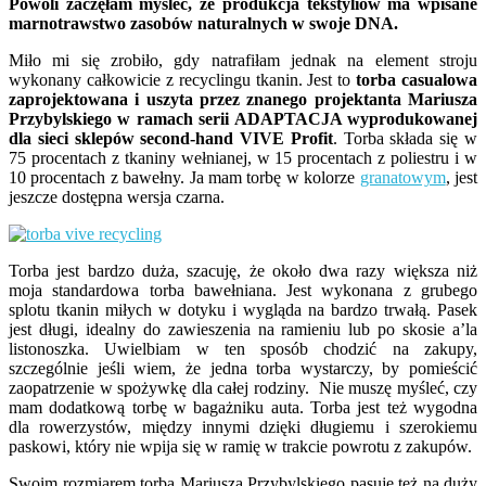
Powoli zaczęłam myśleć, że produkcja tekstyliów ma wpisane
marnotrawstwo zasobów naturalnych w swoje DNA.
Miło mi się zrobiło, gdy natrafiłam jednak na element stroju
wykonany całkowicie z recyclingu tkanin. Jest to
torba casualowa
zaprojektowana i uszyta przez znanego projektanta Mariusza
Przybylskiego w ramach serii ADAPTACJA wyprodukowanej
dla sieci sklepów second-hand VIVE Profit
. Torba składa się w
75 procentach z tkaniny wełnianej, w 15 procentach z poliestru i w
10 procentach z bawełny. Ja mam torbę w kolorze
granatowym
, jest
jeszcze dostępna wersja czarna.
Torba jest bardzo duża, szacuję, że około dwa razy większa niż
moja standardowa torba bawełniana. Jest wykonana z grubego
splotu tkanin miłych w dotyku i wygląda na bardzo trwałą. Pasek
jest długi, idealny do zawieszenia na ramieniu lub po skosie a’la
listonoszka. Uwielbiam w ten sposób chodzić na zakupy,
szczególnie jeśli wiem, że jedna torba wystarczy, by pomieścić
zaopatrzenie w spożywkę dla całej rodziny. Nie muszę myśleć, czy
mam dodatkową torbę w bagażniku auta. Torba jest też wygodna
dla rowerzystów, między innymi dzięki długiemu i szerokiemu
paskowi, który nie wpija się w ramię w trakcie powrotu z zakupów.
Swoim rozmiarem torba Mariusza Przybylskiego pasuje też na duży