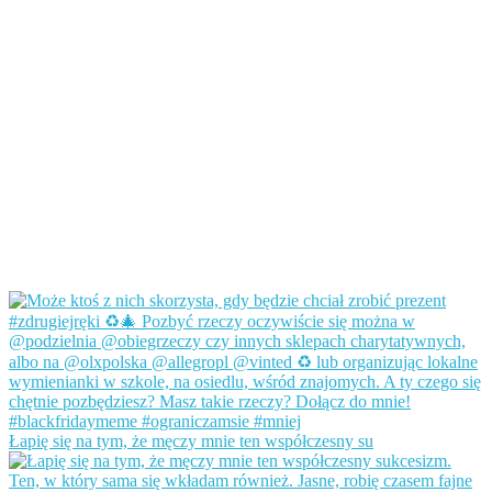
Łapię się na tym, że męczy mnie ten współczesny su