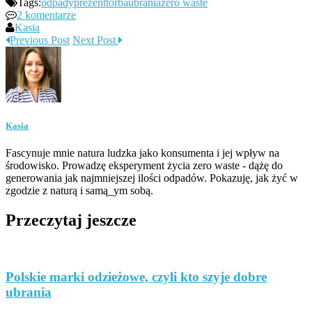
Tags:
odpady
prezent
torba
ubrania
zero waste
2 komentarze
Kasia
Previous Post
Next Post
Kasia
Fascynuje mnie natura ludzka jako konsumenta i jej wpływ na
środowisko. Prowadzę eksperyment życia zero waste - dążę do
generowania jak najmniejszej ilości odpadów. Pokazuję, jak żyć w
zgodzie z naturą i samą_ym sobą.
Przeczytaj jeszcze
Polskie marki odzieżowe, czyli kto szyje dobre
ubrania