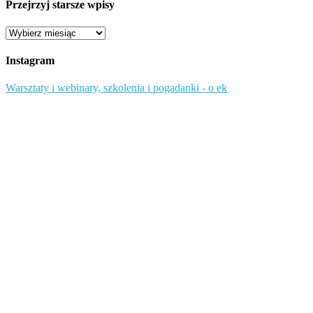
Przejrzyj starsze wpisy
Przejrzyj
starsze
wpisy
Instagram
Warsztaty i webinary, szkolenia i pogadanki - o ek