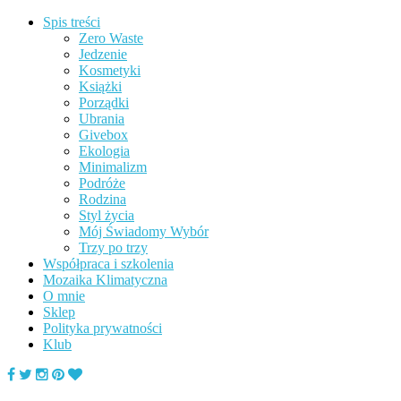
Spis treści
Zero Waste
Jedzenie
Kosmetyki
Książki
Porządki
Ubrania
Givebox
Ekologia
Minimalizm
Podróże
Rodzina
Styl życia
Mój Świadomy Wybór
Trzy po trzy
Współpraca i szkolenia
Mozaika Klimatyczna
O mnie
Sklep
Polityka prywatności
Klub