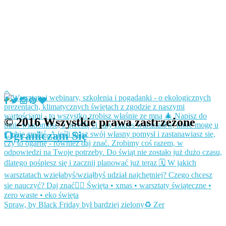
© 2016 Wszystkie prawa zastrzeżone
Ograniczam Się
Spraw, by Black Friday był bardziej zielony♻️ Zer