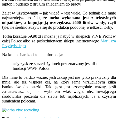
laptop i pudełko z drugim śniadaniem do pracy!
Zalet w użytkowaniu – jak widać – jest wiele. Co jednak dla mnie
najważniejsze to fakt, że
torba wykonana jest z tekstylnych
odpadków
, a
kupując ją oszczędzasz 2600 litrów wody
, czyli
tyle, ile średnio zużywa się do produkcji podobnej wielkości torby.
Torba kosztuje 59,90 zł i można ją nabyć w sklepach VIVE Profit w
całej Polsce albo za pośrednictwem sklepu internetowego
Mariusza
Przybylskiego
.
Na koniec bardzo istotna informacja:
cały zysk ze sprzedaży toreb przeznaczony jest dla
fundacji WWF Polska
Dla mnie to bardzo ważne, jeśli zakup jest nie tylko praktyczny dla
mnie, ale też wspiera cel, na który sama wrzuciłabym kilka
banknotów do puszki. Taki gest jest szczególnie ważny, jeśli
zastanawiasz się nad wyborem właściwego, niezatruwającego
środowiska prezentu dla siebie lub najbliższych. Ja z czystym
sumieniem polecam.