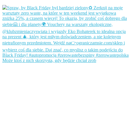
Może ktoś z nich skorzysta, gdy będzie chciał zrob