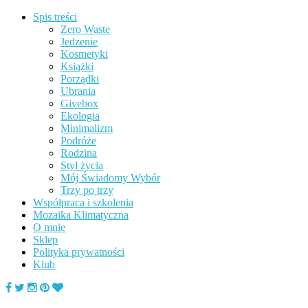
Spis treści
Zero Waste
Jedzenie
Kosmetyki
Książki
Porządki
Ubrania
Givebox
Ekologia
Minimalizm
Podróże
Rodzina
Styl życia
Mój Świadomy Wybór
Trzy po trzy
Współpraca i szkolenia
Mozaika Klimatyczna
O mnie
Sklep
Polityka prywatności
Klub