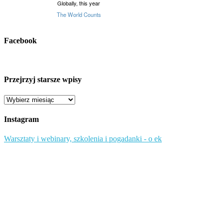
Facebook
Przejrzyj starsze wpisy
Przejrzyj
starsze
wpisy
Instagram
Warsztaty i webinary, szkolenia i pogadanki - o ek