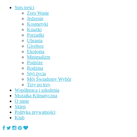
Spis treści
Zero Waste
Jedzenie
Kosmetyki
Książki
Porządki
Ubrania
Givebox
Ekologia
Minimalizm
Podróże
Rodzina
Styl życia
Mój Świadomy Wybór
Trzy po trzy
Współpraca i szkolenia
Mozaika Klimatyczna
O mnie
Sklep
Polityka prywatności
Klub