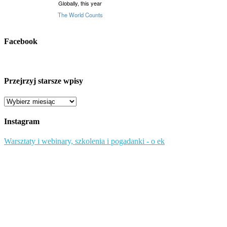
Facebook
Przejrzyj starsze wpisy
Przejrzyj
starsze
wpisy
Instagram
Warsztaty i webinary, szkolenia i pogadanki - o ek