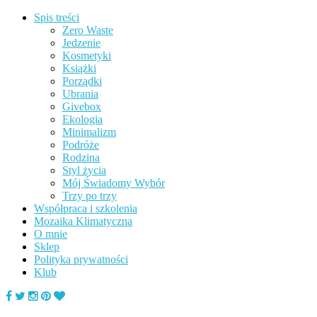
Spis treści
Zero Waste
Jedzenie
Kosmetyki
Książki
Porządki
Ubrania
Givebox
Ekologia
Minimalizm
Podróże
Rodzina
Styl życia
Mój Świadomy Wybór
Trzy po trzy
Współpraca i szkolenia
Mozaika Klimatyczna
O mnie
Sklep
Polityka prywatności
Klub