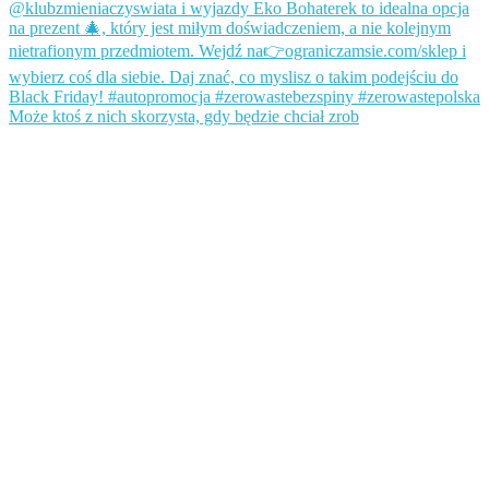
Może ktoś z nich skorzysta, gdy będzie chciał zrob