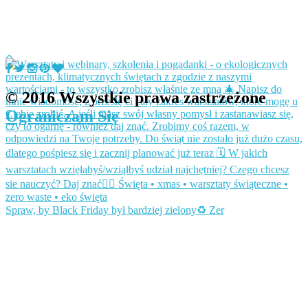
© 2016 Wszystkie prawa zastrzeżone
Ograniczam Się
Spraw, by Black Friday był bardziej zielony♻️ Zer