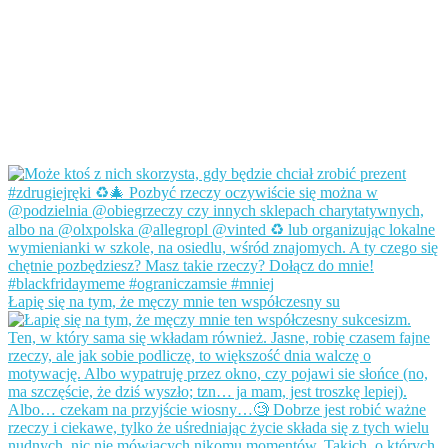
Łapię się na tym, że męczy mnie ten współczesny su