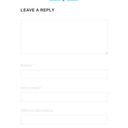
LEAVE A REPLY
Nazwa
*
Adres email
*
Witryna internetowa