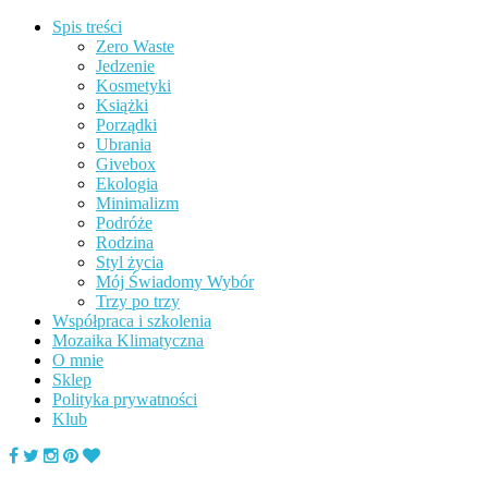
Spis treści
Zero Waste
Jedzenie
Kosmetyki
Książki
Porządki
Ubrania
Givebox
Ekologia
Minimalizm
Podróże
Rodzina
Styl życia
Mój Świadomy Wybór
Trzy po trzy
Współpraca i szkolenia
Mozaika Klimatyczna
O mnie
Sklep
Polityka prywatności
Klub