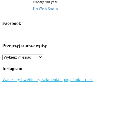
Facebook
Przejrzyj starsze wpisy
Przejrzyj
starsze
wpisy
Instagram
Warsztaty i webinary, szkolenia i pogadanki - o ek