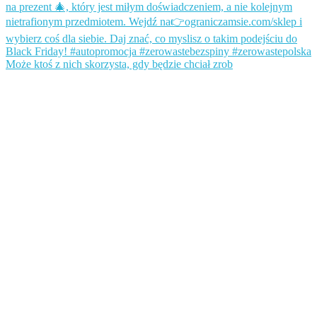
Może ktoś z nich skorzysta, gdy będzie chciał zrob