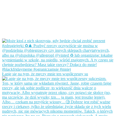
Łapię się na tym, że męczy mnie ten współczesny su