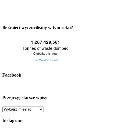
Ile śmieci wyrzuciliśmy w tym roku?
Facebook
Przejrzyj starsze wpisy
Przejrzyj
starsze
wpisy
Instagram