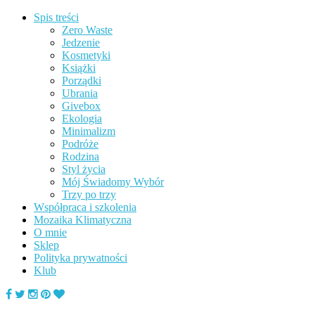
Spis treści
Zero Waste
Jedzenie
Kosmetyki
Książki
Porządki
Ubrania
Givebox
Ekologia
Minimalizm
Podróże
Rodzina
Styl życia
Mój Świadomy Wybór
Trzy po trzy
Współpraca i szkolenia
Mozaika Klimatyczna
O mnie
Sklep
Polityka prywatności
Klub