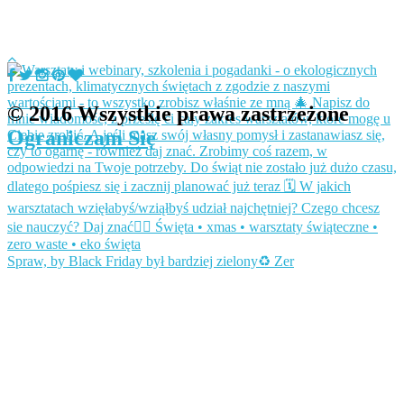
© 2016 Wszystkie prawa zastrzeżone
Ograniczam Się
Spraw, by Black Friday był bardziej zielony♻️ Zer