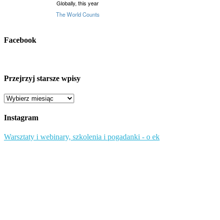
Facebook
Przejrzyj starsze wpisy
Przejrzyj
starsze
wpisy
Instagram
Warsztaty i webinary, szkolenia i pogadanki - o ek