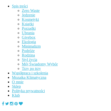
Spis treści
Zero Waste
Jedzenie
Kosmetyki
Książki
Porządki
Ubrania
Givebox
Ekologia
Minimalizm
Podróże
Rodzina
Styl życia
Mój Świadomy Wybór
Trzy po trzy
Współpraca i szkolenia
Mozaika Klimatyczna
O mnie
Sklep
Polityka prywatności
Klub