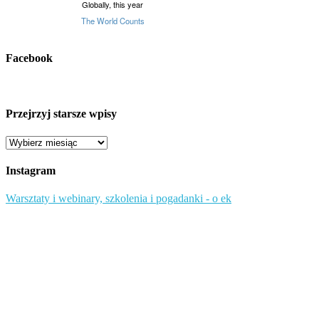
Facebook
Przejrzyj starsze wpisy
Przejrzyj
starsze
wpisy
Instagram
Warsztaty i webinary, szkolenia i pogadanki - o ek