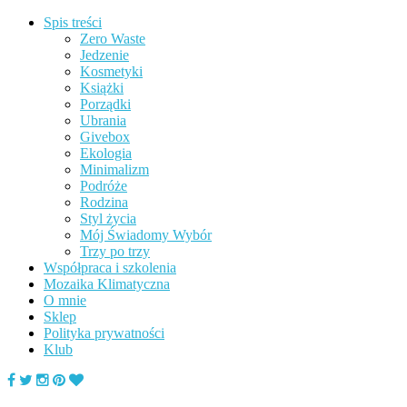
Spis treści
Zero Waste
Jedzenie
Kosmetyki
Książki
Porządki
Ubrania
Givebox
Ekologia
Minimalizm
Podróże
Rodzina
Styl życia
Mój Świadomy Wybór
Trzy po trzy
Współpraca i szkolenia
Mozaika Klimatyczna
O mnie
Sklep
Polityka prywatności
Klub